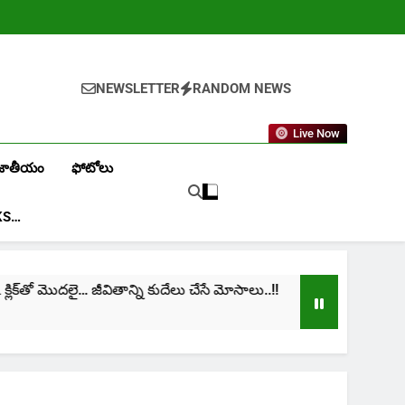
NEWSLETTER
RANDOM NEWS
Live Now
జాతీయం
ఫోటోలు
KS…
క్‌తో మొదలై… జీవితాన్ని కుదేలు చేసే మోసాలు..!!
cinim
1 Mont