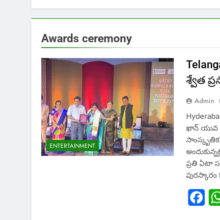
Awards ceremony
Telanga
శ్వేత ప్ర
Admin
Hyderabad:
ఖాన్ యువ ప
సాంస్కృతిక 
ENTERTAINMENT
అందుకున్నట
ప్రతి ఏటా
పురస్కారం
Fac