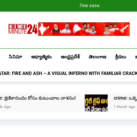
Лев казино
промокоды
2025
Newsminute24
Get All Updated Telugu News
సినిమా
ఆధ్యాత్మికం
ఆంధ్రప్రదేశ్
తెలంగాణ
క్రీడలు
ATAR: FIRE AND ASH – A VISUAL INFERNO WITH FAMILIAR CRAC
ime: క్షణికానందం కోసం కుటుంబాల నాశనం!
crime: ఒక్క క్లి
go
1 Month Ago