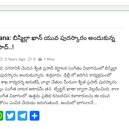
na: బిస్మిల్లా ఖాన్ యువ పురస్కారం అందుకున్న
సాద్..!
2 Years Ago
0
1 Mins
 నగరానికి చెందిన శ్వేత ప్రసాద్ కర్ణాటక సంగీతం విభాగములో బిస్మిల్లా
ురస్కారం అందుకున్నారు. శుక్రవారం ఢిల్లీ లో జరిగిన కార్యక్రమంలో
శాఖ కార్యదర్శి అరుణిష్ చావ్లా చేతుల మీదుగా శ్వేత ప్రసాద్ పురస్కారం
్లు సంగీత నాటక అకాడమీ తన ట్విట్టర్ ఖాతా ద్వారా వెల్లడించింది. కాగా
 సంగీత విభాగంలో ఉత్తమ ప్రతిభ కనబరిచిన కళాకారులను ఈ యువ
 కోసం ఎంపిక చేయడం జరుగుతుంది. అందులో భాగంగానే…
ebook
WhatsApp
Twitter
Telegram
Share