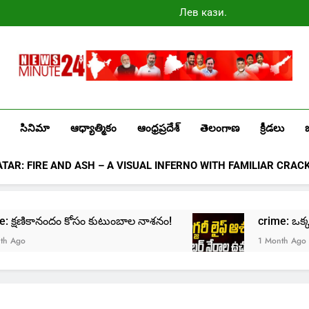
Лев казино
промокоды
2025
Newsminute24
Get All Updated Telugu News
సినిమా
ఆధ్యాత్మికం
ఆంధ్రప్రదేశ్
తెలంగాణ
క్రీడలు
ATAR: FIRE AND ASH – A VISUAL INFERNO WITH FAMILIAR CRAC
rime: క్షణికానందం కోసం కుటుంబాల నాశనం!
crime: ఒక్క క్ల
go
1 Month Ago