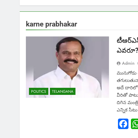
karne prabhakar
టీఆర్ఎస్
ఎవరూ
Admin
మునుగోడు 
తగులుతున్
అదే దారిలో మ
POLITICS
TELANGANA
వీరితో పాట
దిగిన మంత్ర
ఎన్నిక సీట
Fac