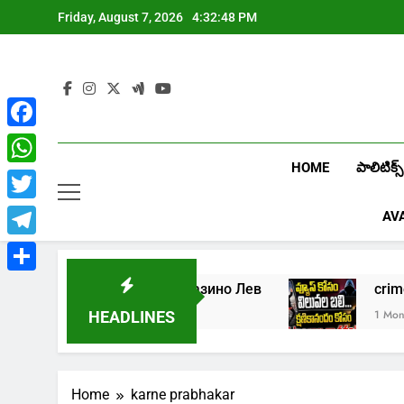
Skip
Friday, August 7, 2026
4:32:48 PM
to
content
Facebook
HOME
పాలిటిక్స్
WhatsApp
Twitter
AV
Telegram
Share
5
Играть в онлайн казино Лев
c
1 Week Ago
1 Month A
HEADLINES
Home
karne prabhakar