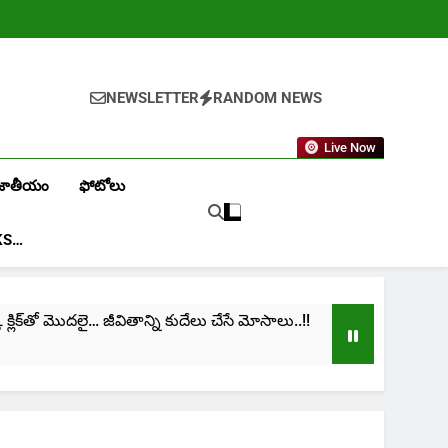
NEWSLETTER
RANDOM NEWS
Live Now
జాతీయం
ఫోటోలు
KS…
ిక్‌తో మొదలై… జీవితాన్ని కుదేలు చేసే మోసాలు..!!
cinim
1 Mon