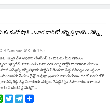
 కు మరో షాక్ ..బూర దారిలో కర్నె ప్రభాకర్.. నెక్స్ట్
?
4 Years Ago
0
1 Min
ఉప ఎన్నిక వేళ అధికార టీఆర్ఎస్ కు షాకులు మీద షాకులు
నాయి.ఇప్పటికే మాజీ ఎంపి బూర నరసయ్య పార్టీకి రాజీనామా చేయగా..
ాజీ ఎమ్మెల్సీ కర్నే ప్రభాకర్ పార్టీని వీడెందుకు సిద్ధ పడినట్లు తెలుస్తుంది.
ు మరికొందరు నేతలు లైన్లో ఉన్నట్లు ప్రచారం జరుగుతుంది. దీంతో రంగంలోకి
ి జగదీష్ రెడ్డి నష్ట నివారణకు చర్యలు చేపట్టినట్లు సమాచారం. కాగా ఉప
ు ఆశించి భంగపడ్డ నేతల్లో…
ebook
WhatsApp
Twitter
Telegram
Share