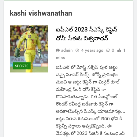
kashi vishwanathan
ఐపీఎల్ 2023 సీఎస్కే కెప్టెన్
ధోనీ: సీఈఓ విశ్వనాథన్
admin
4 years ago
0
1
mins
SPORTS
ఐపీఎల్ లో మోస్ట్ సక్సెస్ ఫుల్ జట్టు
చెన్నై సూపర్ కింగ్స్. టోర్నీ ప్రారంభం
నుంచి ఆ జట్టు కెప్టెన్ గా మిస్టర్ కూల్
మహేంద్ర సింగ్ ధోనీ కెప్టెన్ గా
కొనసాగుతున్నాడు. గత సీజన్లో ఆల్
రౌండర్ రవీంద్ర జడేజాకు కెప్టెన్ గా
అవకాశమిచ్చిన సీఎస్కే యాజమాన్యం..
జట్టు వరుస ఓటములతో తిరిగి ధోని కి
కెప్టెన్సీ పగ్గాలు అప్పజెప్పింది. ఈ
నేపథ్యంలో 2023 సీజన్ కి సంబంధించి