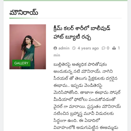
మౌనిరాయ్
క్రీమ్ కలర్ శారీలో బాలీవుడ్
హాట్ బ్యూటీ రచ్చ
admin
4 years ago
0
1
min
GALLERY
బుల్లితెరపై అత్యధిక పారితోషకం
అందుకున్న నటి మౌనిరాయ్. నాగిని
సీరయల్ తో తెలుగు ప్రేక్షకులకు దగ్గరైన
ఈభామ.. ఇప్పడు వెండితెరపై
మెరిసిపోతోంది. తాజాగా ఈభామ సోషల్
మీడియాలో ఫోటోలు పంచుకోవడంతో
వైరల్ గా మారాయి. ప్రస్తుతం మౌనిరాయ్
నటించిన బ్రహ్మాస్త్ర మూవీ విడుదలకు
సిద్ధంగా ఉంది. ఈ ఏడాదిలో
వివాహంలోకి అడుగుపెట్టిన ఈఅమ్మడు