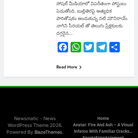
సోషల్ మీడియాలో విపరీతంగా పోస్టులు
పెడుతోంది. బుల్లితెరపై అత్యధిక
పారితోషకం అందుకున్న నటి మౌనిరాయ్.
నాగిని సీరయల్ తో తెలుగు ప్రేక్షకులకు
దగ్గరైన…
Facebook
WhatsApp
Twitter
Telegram
Share
Read More
Newsmatic - News
Home
WordPress Theme 2026.
Avatar: Fire And Ash – A Visual
Inferno With Familiar Cracks…
Powered By
.
BlazeThemes
Sports
Entertainment