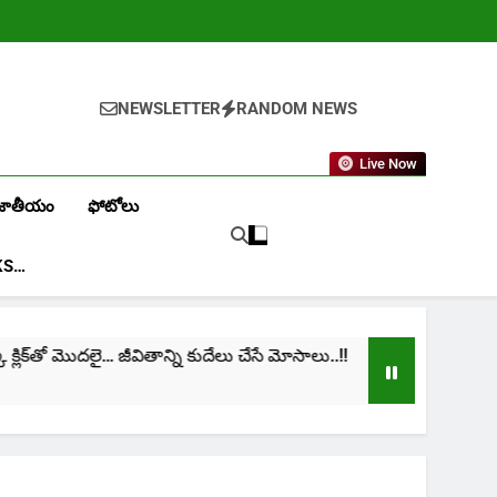
NEWSLETTER
RANDOM NEWS
Live Now
జాతీయం
ఫోటోలు
KS…
ిక్‌తో మొదలై… జీవితాన్ని కుదేలు చేసే మోసాలు..!!
cinim
1 Mon