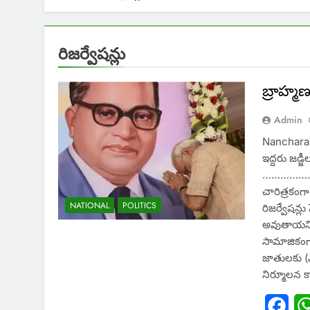
రిజర్వేషన్లు
బ్రాహ్మ
Admin
Nancharai
ఇద్దరు జడ్జీ
……………
చారిత్రకం
NATIONAL
POLITICS
రిజర్వేషన్ల
అవుతాయని ఈర
సామాజికంగ
జాతులకు (ఎస
నిర్మూలన 
Fac