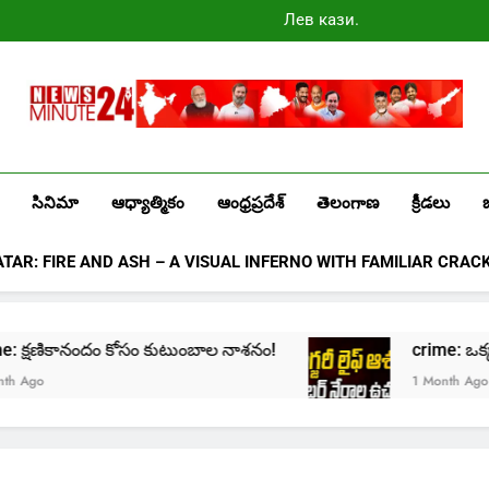
Лев казино
промокоды
2025
Newsminute24
Get All Updated Telugu News
సినిమా
ఆధ్యాత్మికం
ఆంధ్రప్రదేశ్
తెలంగాణ
క్రీడలు
ATAR: FIRE AND ASH – A VISUAL INFERNO WITH FAMILIAR CRAC
rime: క్షణికానందం కోసం కుటుంబాల నాశనం!
crime: ఒక్క క్ల
Ago
1 Month Ago