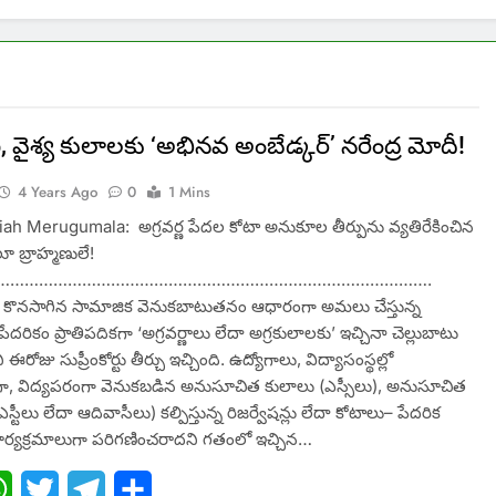
ణ, వైశ్య కులాలకు ‘అభినవ అంబేడ్కర్‌’ నరేంద్ర మోదీ!
4 Years Ago
0
1 Mins
ah Merugumala: అగ్రవర్ణ పేదల కోటా అనుకూల తీర్పును వ్యతిరేకించిన
లూ బ్రాహ్మణులే!
……………………………………………………………………………….
గా కొనసాగిన సామాజిక వెనుకబాటుతనం ఆధారంగా అమలు చేస్తున్న
ు పేదరికం ప్రాతిపదికగా ‘అగ్రవర్ణాలు లేదా అగ్రకులాలకు’ ఇచ్చినా చెల్లుబాటు
ోజు సుప్రీంకోర్టు తీర్చు ఇచ్చింది. ఉద్యోగాలు, విద్యాసంస్థల్లో
ా, విద్యపరంగా వెనుకబడిన అనుసూచిత కులాలు (ఎస్సీలు), అనుసూచిత
్టీలు లేదా ఆదివాసీలు) కల్పిస్తున్న రిజర్వేషన్లు లేదా కోటాలు– పేదరిక
కార్యక్రమాలుగా పరిగణించరాదని గతంలో ఇచ్చిన…
ebook
WhatsApp
Twitter
Telegram
Share