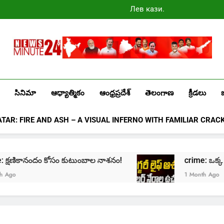
Лев казино
промокоды
2025
Newsminute24
Get All Updated Telugu News
సినిమా
ఆధ్యాత్మికం
ఆంధ్రప్రదేశ్
తెలంగాణ
క్రీడలు
ATAR: FIRE AND ASH – A VISUAL INFERNO WITH FAMILIAR CRAC
ime: క్షణికానందం కోసం కుటుంబాల నాశనం!
crime: ఒక్క క్లిక
o
1 Month Ago