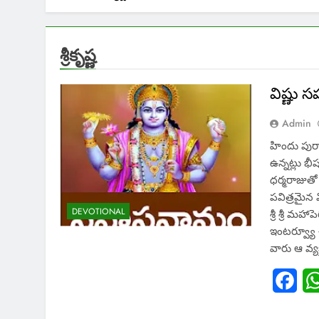
శ్రీకృష్ణ
విష్ణు 
Admin
హిందు పుర
ఉన్నట్లు భ
ధర్మరాజుతో
పవిత్రమైన 
DEVOTIONAL
శ్రీ శ్రీ మ
ఇంటర్వ్యూ చ
వారు ఆ వ్యక్
Fac