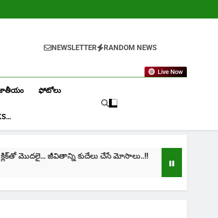
NEWSLETTER
RANDOM NEWS
Live Now
జాతీయం
ఫోటోలు
KS…
్‌తో మొదలై… జీవితాన్ని కుదేలు చేసే మోసాలు..!!
cinima
1 Month