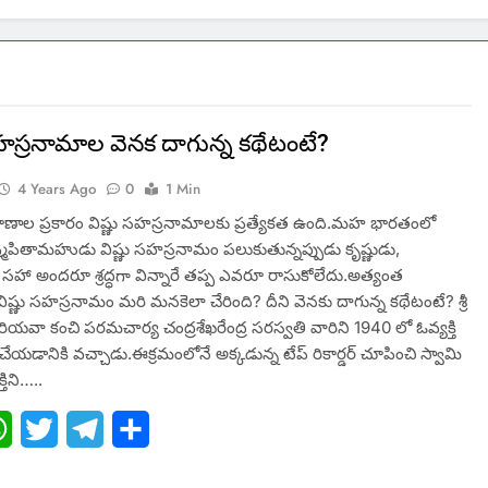
సహస్రనామాల వెనక దాగున్న కథేటంటే?
4 Years Ago
0
1 Min
ాణాల ప్రకారం విష్ణు సహస్రనామాలకు ప్రత్యేకత ఉంది.మహ భారతంలో
ీష్మపితామహుడు విష్ణు సహస్రనామం పలుకుతున్నప్పుడు కృష్ణుడు,
 సహా అందరూ శ్రద్ధగా విన్నారే తప్ప ఎవరూ రాసుకోలేదు.అత్యంత
విష్ణు సహస్రనామం మరి మనకెలా చేరింది? దీని వెనకు దాగున్న కథేటంటే? శ్రీ
హాపెరియవా కంచి పరమచార్య చంద్రశేఖరేంద్ర సరస్వతి వారిని 1940 లో ఓవ్యక్తి
ేయడానికి వచ్చాడు.ఈక్రమంలోనే అక్కడున్న టేప్ రికార్డర్‌ చూపించి స్వామి
తిని…..
ebook
WhatsApp
Twitter
Telegram
Share