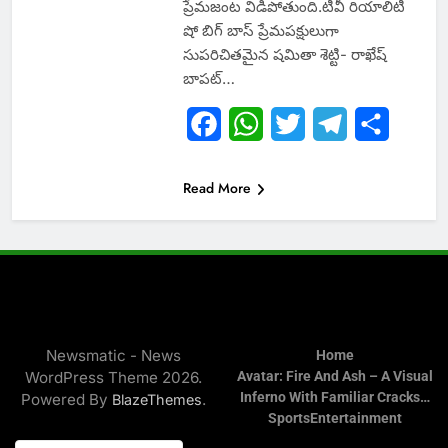
ప్రేమజంట విడిపోతుంది.టీవీ రియాలిటీ
షో బిగ్ బాస్ ప్రేమపక్షులుగా
సుపరిచితమైన షమితా శెట్టి- రాఖేష్
బాపట్…
Facebook
WhatsApp
Twitter
Telegram
Share
Read More
Newsmatic - News
Home
WordPress Theme 2026.
Avatar: Fire And Ash – A Visual
Inferno With Familiar Cracks…
Powered By
.
BlazeThemes
Sports
Entertainment