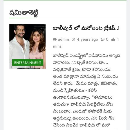
షమితాశెట్టి
బాలీవుడ్ లో మరోజంట బ్రేకప్..!
admin
4 years ago
0
1
mins
బాలీవుడ్ ఇండస్ట్రీలో విడిపోవడం అన్నది
సాధారణం.”నచ్చితే కలిసుంటాం..
ENTERTAINMENT
నచ్చకపోతే క్షణం కూడా కలిసుండం..
అంత మాత్రానా మామధ్య ఏ సంబంధం
లేదని కాదు.. మేము మాత్రం జీవితాతం
మంచి స్నేహితులుగా కలిసి
ఉండాలనుకుంటున్నాం “ఈమాటలు
తరుచుగా బాలీవుడ్ సెలబ్రెటీలు నోట
వింటుటాం. ఎందుకో ఈపాటికే మీకు
అర్థమయ్యి ఉంటుంది. ఎస్ మీరు గెస్
చేసింది నిజమే! బాలీవుడ్ లో మరో