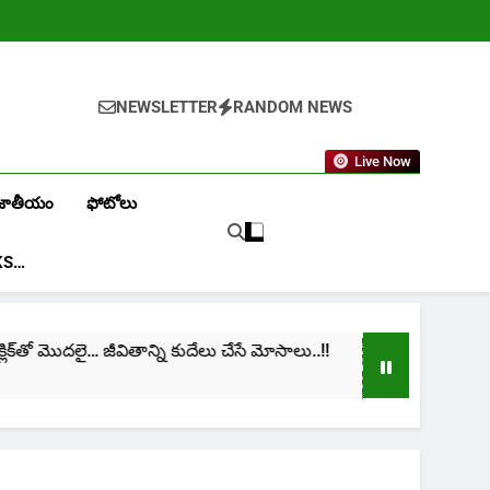
NEWSLETTER
RANDOM NEWS
Live Now
జాతీయం
ఫోటోలు
KS…
‌తో మొదలై… జీవితాన్ని కుదేలు చేసే మోసాలు..!!
cinima:
1 Month 