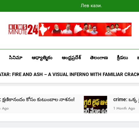
Лев казино
промокоды
2025
Newsminute24
Get All Updated Telugu News
సినిమా
ఆధ్యాత్మికం
ఆంధ్రప్రదేశ్
తెలంగాణ
క్రీడలు
ATAR: FIRE AND ASH – A VISUAL INFERNO WITH FAMILIAR CRAC
me: క్షణికానందం కోసం కుటుంబాల నాశనం!
crime: ఒక్క క్లిక్
1 Month Ago