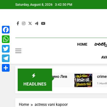
Skip
Saturday, August 8, 2026
3:42:50 PM
to
content
Facebook
HOME
పాలిటిక్స్
WhatsApp
Twitter
AV
Telegram
Share
Играть в онлайн казино Лев
cri
1 Week Ago
1 Month Ago
HEADLINES
Home
actress vani kapoor