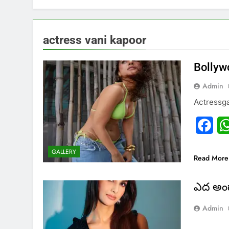
actress vani kapoor
Bollyw
Admin
Actressga
Fac
GALLERY
Read More
ఎద అందా
Admin