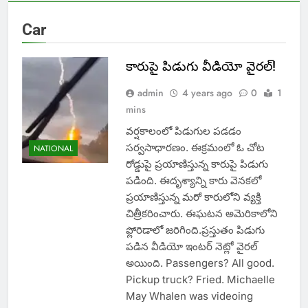
Car
కారుపై పిడుగు వీడియో వైరల్!
admin
4 years ago
0
1
mins
వర్షకాలంలో పిడుగుల పడడం
సర్వసాధారణం. ఈక్రమంలో ఓ చోట
NATIONAL
రోడ్డుపై ప్రయాణిస్తున్న కారుపై పిడుగు
పడింది. ఈదృశ్యాన్ని కారు వెనకలో
ప్రయాణిస్తున్న మరో కారులోని వ్యక్తి
చిత్రీకరించారు. ఈఘటన అమెరికాలోని
ఫ్లోరిడాలో జరిగింది.ప్రస్తుతం పిడుగు
పడిన వీడియో ఇంటర్ నెట్లో వైరల్
అయింది. Passengers? All good.
Pickup truck? Fried. Michaelle
May Whalen was videoing