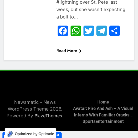
#lightning over St. Pete last
week, but she wasn’t expecting
a bolt to…
Facebook
WhatsApp
Twitter
Telegram
Share
Read More
Newsmatic - News
Home
WordPress Theme 2026.
Avatar: Fire And Ash – A Visual
Inferno With Familiar Cracks…
Powered By
.
BlazeThemes
Sports
Entertainment
Facebook
WhatsApp
Twitter
Telegram
Share
Optimized by Optimole