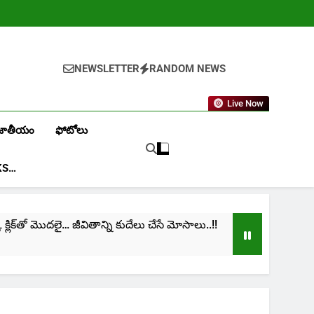
NEWSLETTER
RANDOM NEWS
Live Now
జాతీయం
ఫోటోలు
KS…
ిక్‌తో మొదలై… జీవితాన్ని కుదేలు చేసే మోసాలు..!!
cinim
1 Mon