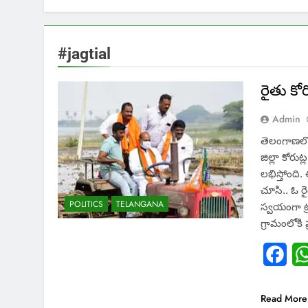
#jagtial
రైతు కోర
Admin
తెలంగాణలో
జిల్లా కోర
లభిస్తోంది
చూసి.. ఓ రై
POLITICS
TELANGANA
స్వయంగా ట్
గ్రామంలోకి 
Fac
Read More