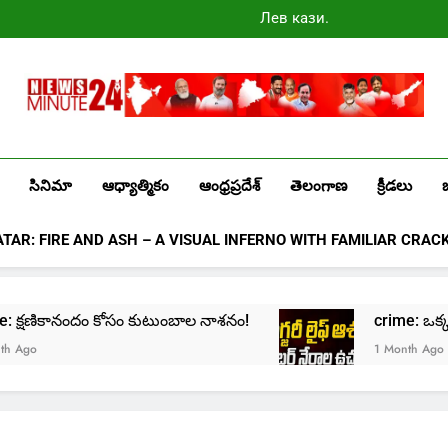
Лев казино
промокоды
2025
Newsminute24
Get All Updated Telugu News
సినిమా
ఆధ్యాత్మికం
ఆంధ్రప్రదేశ్
తెలంగాణ
క్రీడలు
ATAR: FIRE AND ASH – A VISUAL INFERNO WITH FAMILIAR CRAC
rime: క్షణికానందం కోసం కుటుంబాల నాశనం!
crime: ఒక్క క్ల
go
1 Month Ago