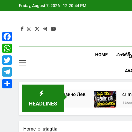
Skip
Friday, August 7, 2026
12:20:44 PM
to
content
Facebook
HOME
పాలిటిక్స్
WhatsApp
Twitter
AV
Telegram
Share
5
Играть в онлайн казино Лев
c
1 Week Ago
1 Month A
HEADLINES
Home
#jagtial