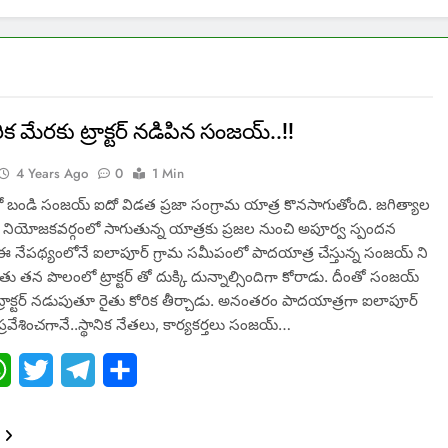
ిక మేరకు ట్రాక్టర్ నడిపిన సంజయ్..!!
4 Years Ago
0
1 Min
 బండి సంజయ్ ఐదో విడత ప్రజా సంగ్రామ యాత్ర కొనసాగుతోంది. జగిత్యాల
ుట్ల నియోజకవర్గంలో సాగుతున్న యాత్రకు ప్రజల నుంచి అపూర్వ స్పందన
. ఈ నేపథ్యంలోనే ఐలాపూర్ గ్రామ సమీపంలో పాదయాత్ర చేస్తున్న సంజయ్ ని
తు తన పొలంలో ట్రాక్టర్ తో దుక్కి దున్నాల్సిందిగా కోరాడు. దీంతో సంజయ్
రాక్టర్ నడుపుతూ రైతు కోరిక తీర్చాడు. అనంతరం పాదయాత్రగా ఐలాపూర్
ప్రవేశించగానే..స్థానిక నేతలు, కార్యకర్తలు సంజయ్…
ebook
WhatsApp
Twitter
Telegram
Share