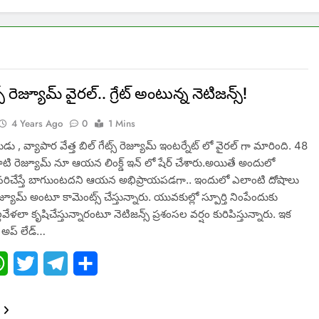
్స్ రెజ్యూమ్ వైరల్.. గ్రేట్ అంటున్న నెటిజన్స్!
4 Years Ago
0
1 Mins
ు , వ్యాపార వేత్త బిల్ గేట్స్ రెజ్యూమ్ ఇంటర్నేట్ లో వైరల్ గా మారింది. 48
ం నాటి రెజ్యూమ్ నూ ఆయన లింక్డ్ ఇన్ లో షేర్ చేశారు.అయితే అందులో
ి సరిచేస్తే బాగుుంటదని ఆయన అభిప్రాయపడగా.. ఇందులో ఎలాంటి దోషాలు
 రేజ్యూమ్ అంటూ కామెంట్స్ చేస్తున్నారు. యువకుల్లో స్పూర్తి నింపేందుకు
లా కృషిచేస్తున్నారంటూ నెటిజన్స్ ప్రశంసల వర్షం కురిపిస్తున్నారు. ఇక
ి అప్ లేడ్…
ebook
WhatsApp
Twitter
Telegram
Share