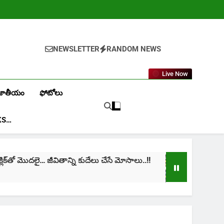
NEWSLETTER
RANDOM NEWS
Live Now
జాతీయం
ఫోటోలు
KS…
తో మొదలై… జీవితాన్ని కుదేలు చేసే మోసాలు..!!
cinima: 
1 Month A