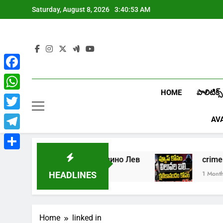
Skip
Saturday, August 8, 2026
3:40:54 AM
to
content
Facebook
HOME
పాలిటిక్స్
WhatsApp
Twitter
AV
Telegram
Share
Играть в онлайн казино Лев
crime
1 Week Ago
1 Month Ago
HEADLINES
Home
linked in