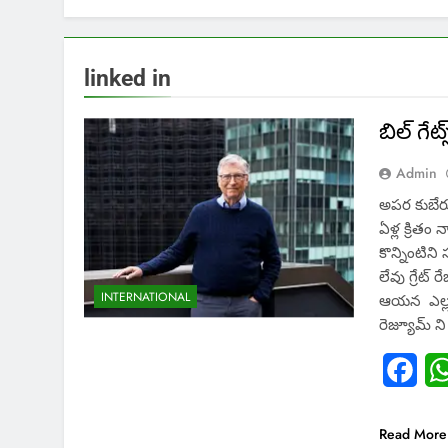
linked in
బిల్ గేట
Admin
అపర కుబేరుడ
ఏళ్ల క్రిత
కొన్నింటిన
లేవు గ్రేట్
INTERNATIONAL
ఆయన ఎల్లవేళ
రెజ్యూమ్ న
Fac
Read More