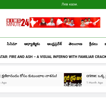
Лев казино
промокоды
2025
Newsminute24
Get All Updated Telugu News
సినిమా
ఆధ్యాత్మికం
ఆంధ్రప్రదేశ్
తెలంగాణ
క్రీడలు
ATAR: FIRE AND ASH – A VISUAL INFERNO WITH FAMILIAR CRAC
: క్షణికానందం కోసం కుటుంబాల నాశనం!
crime: ఒక్క క్లిక్‌
1 Month Ago