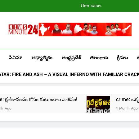
Лев казино
промокоды
2025
Newsminute24
Get All Updated Telugu News
సినిమా
ఆధ్యాత్మికం
ఆంధ్రప్రదేశ్
తెలంగాణ
క్రీడలు
ATAR: FIRE AND ASH – A VISUAL INFERNO WITH FAMILIAR CRAC
rime: క్షణికానందం కోసం కుటుంబాల నాశనం!
crime: ఒక్క క్ల
go
1 Month Ago