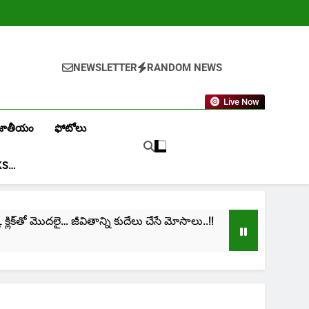
NEWSLETTER
RANDOM NEWS
Live Now
జాతీయం
ఫోటోలు
KS…
ిక్‌తో మొదలై… జీవితాన్ని కుదేలు చేసే మోసాలు..!!
cinim
1 Mon