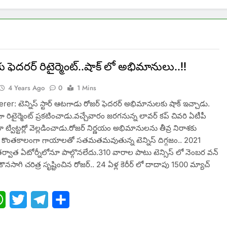
 కు ఫెదరర్ రిటైర్మెంట్..షాక్ లో అభిమానులు..!!
4 Years Ago
0
1 Mins
er: టెన్నిస్ స్టార్ ఆటగాడు రోజర్ ఫెదరర్ అభిమానులకు షాక్ ఇచ్చాడు.
రిటైర్మెంట్ ప్రకటించాడు.వచ్చేవారం జరగనున్న లావర్ కప్ చివరి ఏటీపీ
 ట్విట్టర్లో వెల్లడించాడు.రోజర్ నిర్ణయం అభిమానులను తీవ్ర నిరాశకు
ి. కొంతకాలంగా గాయాలతో సతమతమవుతున్న టెన్నిస్ దిగ్గజం.. 2021
 తర్వాత ఏటోర్నీలోనూ పాల్గొనలేదు.310 వారాల పాటు టెన్సిస్ లో నెంబర వన్
నసాగి చరిత్ర సృష్టించిన రోజర్.. 24 ఏళ్ల కెరీర్ లో దాదాపు 1500 మ్యాచ్
ebook
WhatsApp
Twitter
Telegram
Share