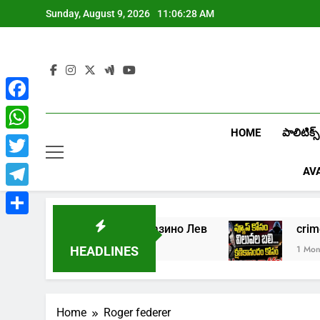
Skip
Sunday, August 9, 2026
11:06:28 AM
to
content
Facebook
HOME
పాలిటిక్స్
WhatsApp
Twitter
AV
Telegram
Share
5
Играть в онлайн казино Лев
c
2 Weeks Ago
1 Month A
HEADLINES
Home
Roger federer