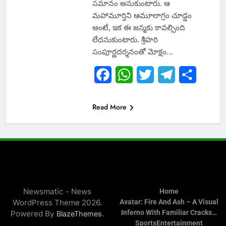
సమానం అనుకుంటారు. ఆ
మహామూర్తిని ఆమూలాగ్రం చూడ్డం
అంటే, ఇక ఈ జన్మకు కావల్సింది
లేదనుకుంటారు. శ్రీహరి
సంపూర్ణదర్శనంతో మోక్షం…
Facebook
WhatsApp
Twitter
Telegram
Share
Read More
Newsmatic - News
Home
WordPress Theme 2026.
Avatar: Fire And Ash – A Visual
Inferno With Familiar Cracks…
Powered By
.
BlazeThemes
Sports
Entertainment