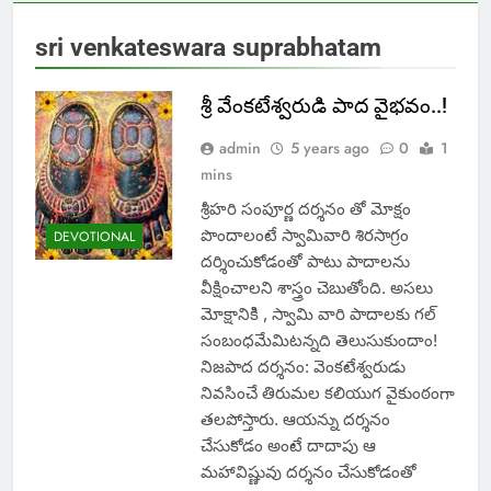
sri venkateswara suprabhatam
శ్రీ వేంకటేశ్వరుడి పాద వైభవం..!
admin
5 years ago
0
1
mins
శ్రీహరి సంపూర్ణ దర్శనం తో మోక్షం
పొందాలంటే స్వామివారి శిరసాగ్రం
DEVOTIONAL
దర్శించుకోడంతో పాటు పాదాలను
వీక్షించాలని శాస్త్రం చెబుతోంది. అసలు
మోక్షానికిి , స్వామి వారి పాదాలకు గల్
సంబంధమేమిటన్నది తెలుసుకుందాం!
నిజపాద దర్శనం: వెంకటేశ్వరుడు
నివసించే తిరుమల కలియుగ వైకుంఠంగా
తలపోస్తారు. ఆయన్ను దర్శనం
చేసుకోడం అంటే దాదాపు ఆ
మహావిష్ణువు దర్శనం చేసుకోడంతో