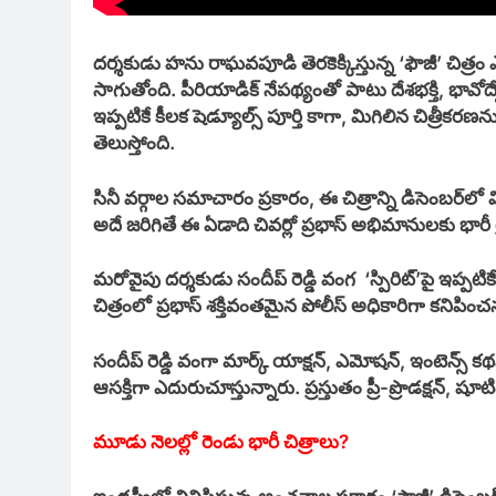
దర్శకుడు హను రాఘవపూడి తెరకెక్కిస్తున్న ‘ఫౌజీ’ చిత్రం
సాగుతోంది. పీరియాడిక్ నేపథ్యంతో పాటు దేశభక్తి, భా
ఇప్పటికే కీలక షెడ్యూల్స్ పూర్తి కాగా, మిగిలిన చిత్రీకర
తెలుస్తోంది.
సినీ వర్గాల సమాచారం ప్రకారం, ఈ చిత్రాన్ని డిసెంబర్‌లో 
అదే జరిగితే ఈ ఏడాది చివర్లో ప్రభాస్ అభిమానులకు భారీ ట్ర
మరోవైపు దర్శకుడు సందీప్ రెడ్డి వంగ ‘స్పిరిట్’పై ఇప్పటి
చిత్రంలో ప్రభాస్ శక్తివంతమైన పోలీస్ అధికారిగా కనిపి
సందీప్ రెడ్డి వంగా మార్క్ యాక్షన్, ఎమోషన్, ఇంటె
ఆసక్తిగా ఎదురుచూస్తున్నారు. ప్రస్తుతం ప్రీ-ప్రొడక్షన్
మూడు నెలల్లో రెండు భారీ చిత్రాలు?