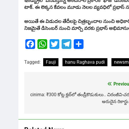
ఇండస్ట్రీలో వినిపిస్తున్న అంచనాల ప్రకారం ‘ఫౌజీ’ డిసెం
టాక్. ఈ లెక్కన కేవలం మూడు నెలల వ్యవధిలో ప్రభాస్ నుం
అయితే ఈ విడుదల తేదీలపై చిత్రబృందాల నుంచి అధికారిక ప్ర
నిజమైతే డిసెంబర్ నుంచి మార్చి వరకు ప్రభాస్ అభిమాను
Facebook
WhatsApp
Twitter
Telegram
Share
Tagged:
Fauji
hanu Raghava pudi
newsmi
Previou
Post
navigation
cinima: ₹300 కోట్ల క్లబ్‌లో తండ్రీకొడుకులు.. చిరంజీవి-చ
అరుదైన రికార్డు.