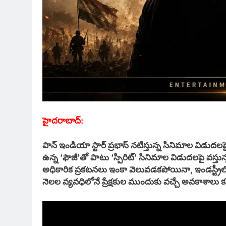
హైదరాబాద్:
పాన్ ఇండియా స్టార్ ప్రభాస్ నటిస్తున్న సినిమాల విడుదలపై
ఉన్న ‘ఫౌజీ’తో పాటు ‘స్పిరిట్’ సినిమాల విడుదలపై వస్త
అధికారిక ప్రకటనలు ఇంకా వెలువడకపోయినా, ఇండస్ట్రీలో
నెలల వ్యవధిలోనే ప్రేక్షకుల ముందుకు వచ్చే అవకాశాలు కన