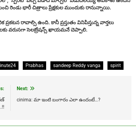
బర్‌లో, ‘స్పిరిట్’ వచ్చే ఏడాది మార్చిలో విడుదలయ్యే అవకాశం ఉందని
చి రెండు భారీ చిత్రాలు ప్రేక్షకుల ముందుకు రానున్నాయి.
కటన రావాల్సి ఉంది. కానీ ప్రస్తుతం వినిపిస్తున్న వార్తలు
లకు వరుసగా సెలబ్రేషన్స్ ఖాయమనే చెప్పాలి.
nute24
Prabhas
sandeep Reddy vanga
spirit
s:
Next:
రణ్
cinima: మా ఇంటి బంగారం ఎలా ఉందంటే…?
.!!