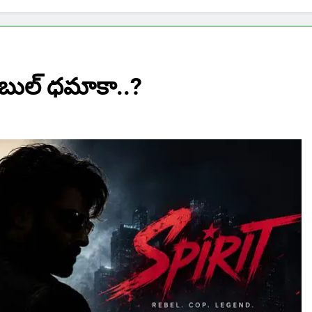
ు డబుల్ ధమాకా..?