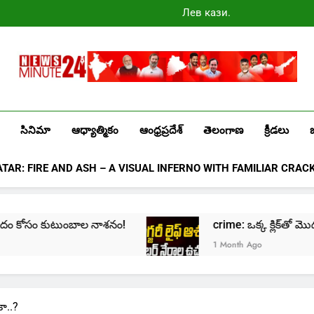
Лев казино
промокоды
2025
Newsminute24
Get All Updated Telugu News
సినిమా
ఆధ్యాత్మికం
ఆంధ్రప్రదేశ్
తెలంగాణ
క్రీడలు
ATAR: FIRE AND ASH – A VISUAL INFERNO WITH FAMILIAR CRAC
ం కుటుంబాల నాశనం!
crime: ఒక్క క్లిక్‌తో మొదలై… జీవితాన
1 Month Ago
కా..?