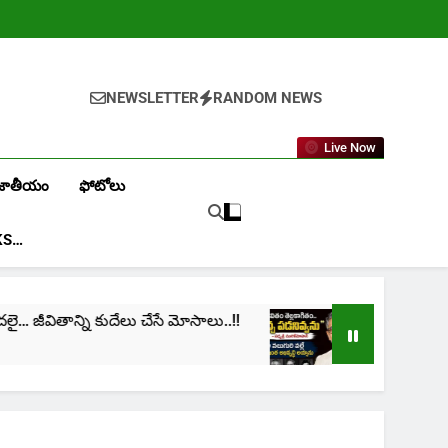
NEWSLETTER
RANDOM NEWS
Live Now
జాతీయం
ఫోటోలు
KS…
్ని కుదేలు చేసే మోసాలు..!!
cinima: “నా జీవితం తెల్
1 Month Ago