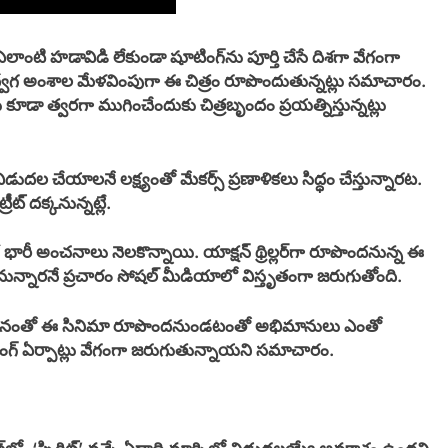
 ఎలాంటి హడావిడి లేకుండా షూటింగ్‌ను పూర్తి చేసే దిశగా వేగంగా
వోద్వేగ అంశాల మేళవింపుగా ఈ చిత్రం రూపొందుతున్నట్లు సమాచారం.
ణను కూడా త్వరగా ముగించేందుకు చిత్రబృందం ప్రయత్నిస్తున్నట్లు
విడుదల చేయాలనే లక్ష్యంతో మేకర్స్ ప్రణాళికలు సిద్ధం చేస్తున్నారట.
ీట్ దక్కనున్నట్లే.
కే భారీ అంచనాలు నెలకొన్నాయి. యాక్షన్ థ్రిల్లర్‌గా రూపొందనున్న ఈ
ంచనున్నారనే ప్రచారం సోషల్ మీడియాలో విస్తృతంగా జరుగుతోంది.
న్స్ కథనంతో ఈ సినిమా రూపొందనుండటంతో అభిమానులు ఎంతో
, షూటింగ్ ఏర్పాట్లు వేగంగా జరుగుతున్నాయని సమాచారం.