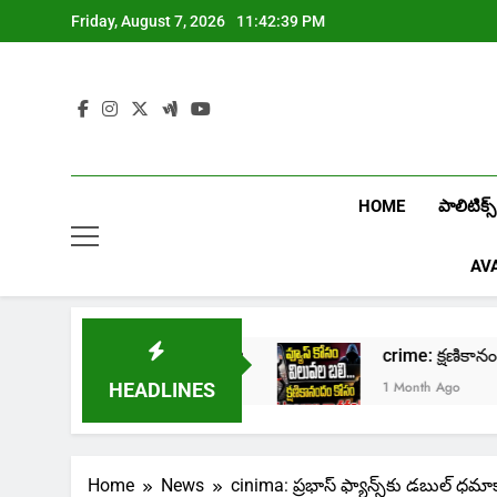
Skip
Friday, August 7, 2026
11:42:39 PM
to
content
HOME
పాలిటిక్స్
AV
 онлайн казино Лев
crime: క్షణికానందం కోస
1 Month Ago
HEADLINES
Home
News
cinima: ప్రభాస్ ఫ్యాన్స్‌కు డబుల్ ధమా