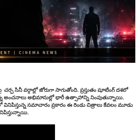
 చర్చ సినీ వర్గాల్లో జోరుగా సాగుతోంది. ప్రస్తుతం షూటింగ్ దశలో
ున్న అంచనాలు అభిమానుల్లో భారీ ఉత్సాహాన్ని నింపుతున్నాయి.
 వినిపిస్తున్న సమాచారం ప్రకారం ఈ రెండు చిత్రాలు కేవలం మూడు
ిపిస్తున్నాయి.