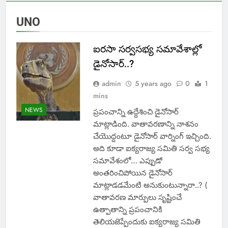
UNO
ఐరసా సర్వసభ్య సమావేశాల్లో
డైనోసార్..?
admin
5 years ago
0
1
mins
NEWS
ప్రపంచాన్ని ఉద్దేశించి డైనోసార్
మాట్లాడింది. వాతావ‌రణాన్ని నాశనం
చేయొద్దంటూ డైనోసార్ వార్నింగ్ ఇచ్చింది.
అది కూడా ఐక్యరాజ్య సమితి సర్వ సభ్య
సమావేశంలో… ఎప్పుడో
అంతరించిపోయిన డైనోసార్
మాట్లాడడమేంటి అనుకుంటున్నారా..? (
వాతావరణ మార్పులు సృష్టించే
ఉత్పాతాన్ని ప్రపంచానికి
తెలియజెప్పేందుకు ఐక్యరాజ్య సమితి