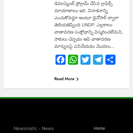
డెవలప్మెంట్ ప్రోగ్రామ్ చేసిన గ్రాఫిక్స్
మాయాజాలం ఇది. వినాశనాన్ని
ఎంచుకోవద్దూ అంటూ డైనోసార్ ద్వారా
తెలియజెప్పింది UNDP. ఎల్లకాలం
వాతావరణ సంక్షోభాన్ని విస్మరించలేమని,
సాకులు చెప్పడం ఆపి వాతావరణ
మార్పులపై పనిచేయడం మొదలు…
Facebook
WhatsApp
Twitter
Telegram
Share
Read More
Newsmatic - News
Home