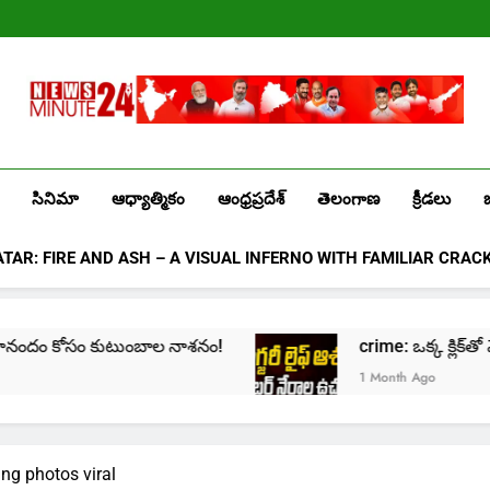
Лев
казино
промокоды
2025
Newsminute24
Get All Updated Telugu News
సినిమా
ఆధ్యాత్మికం
ఆంధ్రప్రదేశ్
తెలంగాణ
క్రీడలు
ATAR: FIRE AND ASH – A VISUAL INFERNO WITH FAMILIAR CRAC
నాశనం!
crime: ఒక్క క్లిక్‌తో మొదలై… జీవితాన్ని కుదేలు 
1 Month Ago
ng photos viral