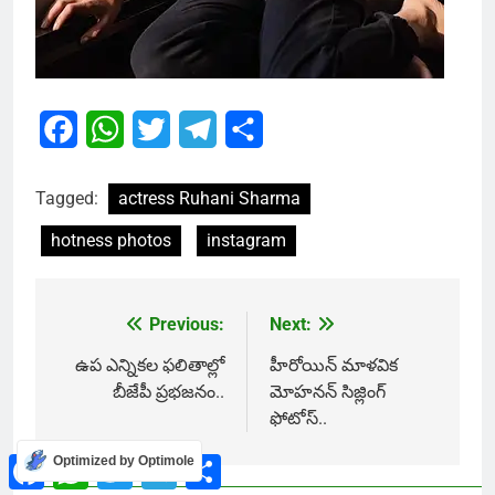
Facebook
WhatsApp
Twitter
Telegram
Share
Tagged:
actress Ruhani Sharma
hotness photos
instagram
Previous:
Next:
Post
navigation
ఉప ఎన్నికల ఫలితాల్లో
హీరోయిన్ మాళవిక
బీజేపీ ప్రభజనం..
మోహనన్ సిజ్లింగ్
ఫోటోస్..
Facebook
WhatsApp
Twitter
Telegram
Share
Optimized by Optimole