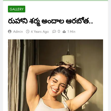
GALLERY
రుహాని శర్మ అందాల ఆరబోత..
0
Admin
4 Years Ago
1 Min