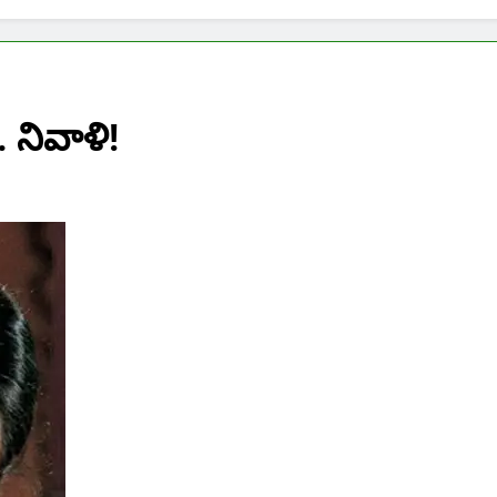
నివాళి!