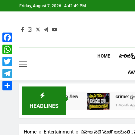
Skip
Friday, August 7, 2026
4:42:50 PM
to
content
Facebook
HOME
పాలిటిక్స్
WhatsApp
Twitter
AV
Telegram
Share
рать в онлайн казино Лев
crime: క్షణి
Week Ago
1 Month Ago
HEADLINES
Home
Entertainment
సహజ నటి ‘మణి’ జయంతి.. న