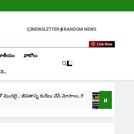
NEWSLETTER
RANDOM NEWS
Live Now
జాతీయం
ఫోటోలు
KS…
… జీవితాన్ని కుదేలు చేసే మోసాలు..!!
cinima: “నా జీవ
1 Month Ago