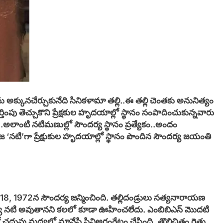
క్కునచేర్చుకునేది సినికళామా తల్లి..ఈ తల్లి చెంతకు అనునిత్యం
ు తెచ్చుకొని ప్రేక్షకుల హృదయాల్లో స్థానం సంపాదించుకున్నవారు
లాంటి నటిమణుల్లో సౌందర్య స్థానం ప్రత్యేకం..అందం
‘నటి’గా ప్రేక్షుకుల హృదయాల్లో స్థానం పొందిన సౌందర్య జయంతి
లై 18, 1972న సౌందర్య జన్మించింది. తల్లిదండ్రులు
సత్యనారాయణ
ర్య నటి అవుతానని కలలో కూడా ఊహించలేదు. ఎంబిబిఎస్ మొదటి
ు మధ్యలో మానేసి సినిఅరంగ్రేటం చేసింది..తొలిచిత్రం రైతు