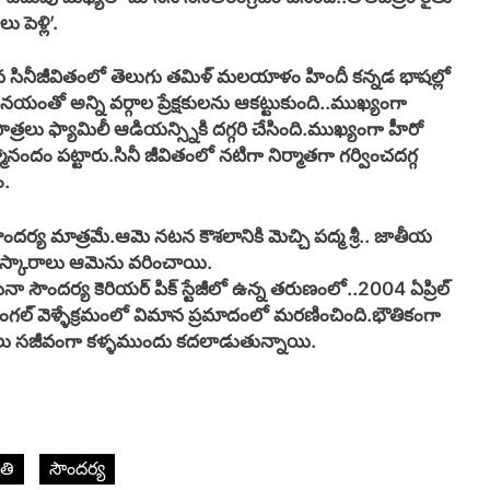
పెళ్లి’.
 సినీజీవితంలో తెలుగు తమిళ్ మలయాళం హిందీ కన్నడ భాషల్లో
ినయంతో అన్ని వర్గాల ప్రేక్షకులను ఆకట్టుకుంది..ముఖ్యంగా
్రలు ఫ్యామిలీ ఆడియన్స్నికి దగ్గరి చేసింది.ముఖ్యంగా హీరో
్మానందం పట్టారు.సినీ జీవితంలో నటిగా నిర్మాతగా గర్వించదగ్గ
ం.
సౌందర్య మాత్రమే.ఆమె నటన కౌశలానికి మెచ్చి పద్మ శ్రీ.. జాతీయ
ురస్కారాలు ఆమెను వరించాయి.
చూసినా సౌందర్య కెరియర్ పిక్ స్టేజీలో ఉన్న తరుణంలో..2004 ఏప్రిల్
ంగల్ వెళ్ళేక్రమంలో విమాన ప్రమాదంలో మరణించింది.భౌతికంగా
పాత్రలు సజీవంగా కళ్ళముందు కదలాడుతున్నాయి.
ంతి
సౌందర్య