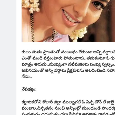
కులం మతం ప్రాంతంతో సంబంధం లేకుండా అన్ని వర్గాలను అ
ఎంతో మంది వస్తుంటారు పోతుంటారు..తమకంటూ ఓ గుర్తింప
మాత్రం అరుదు..ముఖ్యంగా నటీమణులు సంఖ్య స్వల్పం..అ
అభినయంతో అన్ని వర్గాలు ప్రేక్షకులను అలరించింది.
సహజ 
నేడు..
నేపథ్యం:
కర్ణాటకలోని కోలార్ జిల్లా ముల్బాగల్ ఓ చిన్న టౌన్ ల్ జు
మంజుల.చిన్నతనం నుంచి అన్నింట్లో ముందుండే సౌంద
సంవత్సరం చదువుతుండగా సినిమా అవకాశం రావడంతో చదువ