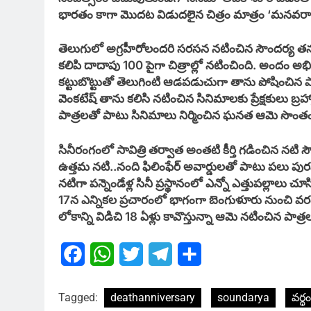
భారతం కాగా మొదట విడుదలైన చిత్రం మాత్రం ‘మనవరాలు 
తెలుగులో అగ్రహీరోలందరి సరసన నటించిన సౌందర్య తన
కలిపి దాదాపు 100 పైగా చిత్రాల్లో నటించింది. అందం అభ
కట్టుబొట్టుతో తెలుగింటి ఆడపడుచుగా తాను పోషించిన పాత
వెంకటేష్ తాను కలిసి నటించిన సినిమాలకు ప్రేక్షకులు బ్రహ
పాత్రలతో పాటు సినిమాలు నిర్మించిన ఘనత ఆమె సొంత
సినీరంగంలో సావిత్రి తర్వాత అంతటి కీర్తి గడించిన నటి 
ఉత్తమ నటి..నంది ఫిలింఫేర్ అవార్డులతో పాటు పలు ప
నటిగా పన్నెండేళ్ల సినీ ప్రస్థానంలో ఎన్నో ఎత్తుపల్లాలు 
17న ఎన్నికల ప్రచారంలో భాగంగా బెంగుళూరు నుంచి వర
లోకాన్ని విడిచి 18 ఏళ్లు కావొస్తున్నా ఆమె నటించిన 
Facebook
WhatsApp
Twitter
Telegram
Share
Tagged:
deathanniversary
soundarya
వర్థ