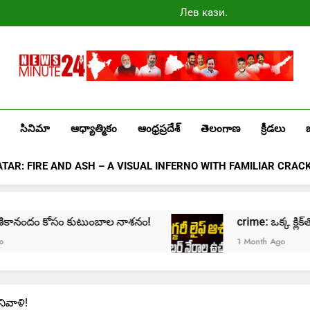
Лев казино
промокоды
2025
Newsminute24
Get All Updated Telugu News
సినిమా
ఆధ్యాత్మికం
ఆంధ్రప్రదేశ్
తెలంగాణ
క్రీడలు
ATAR: FIRE AND ASH – A VISUAL INFERNO WITH FAMILIAR CRAC
కానందం కోసం కుటుంబాల నాశనం!
crime: ఒక్క క్లిక్‌తో మొదలై
1 Month Ago
ివాళి!