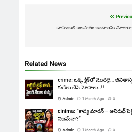
Previou
Post
navigation
బాహుబలి జలపాతం అందాలను చూశారా.
Related News
crime: ఒక్క క్లిక్‌తో మొదలై… జీవితాన్న
కుదేలు చేసే మోసాలు..!!
Admin
1 Month Ago
0
cinima: “కావ్య మారన్ – అనిరుధ్ పెళ్ల
నిజమేనా?”
Admin
1 Month Ago
0