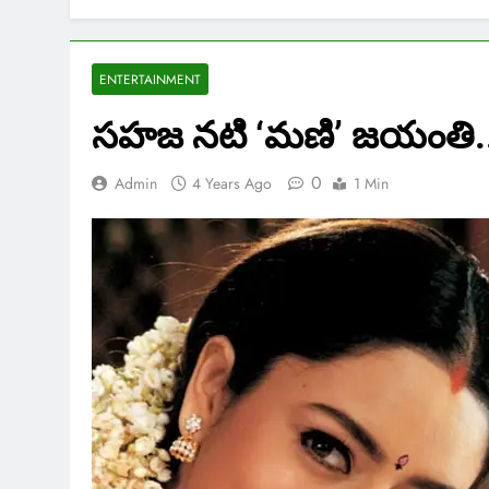
ENTERTAINMENT
సహజ నటి ‘మణి’ జయంతి.. 
0
Admin
4 Years Ago
1 Min