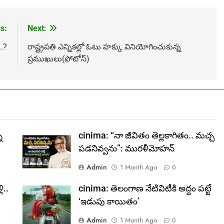
s:
Next:
.?
రాష్ట్రపతి ఎన్నికల్లో ఓటు హక్కు వినియోగించుకున్న
ప్రముఖులు(ఫోటోస్)
ి
cinima: “నా జీవితం తెల్లకాగితం.. మచ్చ
పడనివ్వను”: మురళీమోహన్
Admin
1 Month Ago
0
ి..
cinima: తెలంగాణ నేటివిటీకి అద్దం పట్టే
‘ఇడుపు కాయితం’
Admin
1 Month Ago
0