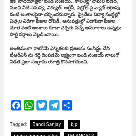
ఇక పాదయాత్రలో బండి సంజయ్.. కాలనీల్లో దోమల బెడద,
మంచి నీటి సమస్య, విద్యుత్, ఆర్టీసీ, పెట్రోల్ పై వ్యాట్ తగ్గింపు
వంటి అంశాలపైనా చర్చించనున్నారు. ప్రైవేటు విద్యా సంస్థల్లో
విచ్చల విడిగా ఫీజుల దోపిడీ, ఆసుపత్రుల్లో ఎడాపెడా ఫీజుల
మోత వంటి అంశాలు కూడా చర్చకు వచ్చే అవకాశాలు ఉన్నట్లు
పార్టీ వర్గాలు వెల్లడించాయి.
అంతిమంగా రాబోయే ఎన్నికలకు ప్రజలను సంసిద్ధం చేసి
టీఆర్ఎస్ ను గద్దె దింపడమే లక్ష్యంగా బండి సంజయ్ నాలుగో
విడత ప్రజా సంగ్రామ యాత్ర కొనసాగనుంచి.
Facebook
WhatsApp
Twitter
Telegram
Share
Tagged:
Bandi Sanjay
bjp
praja sangram yatra
TELANGANA