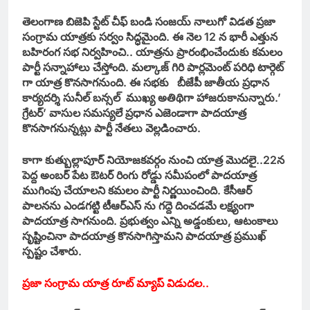
తెలంగాణ బిజెపి స్టేట్ చీఫ్ బండి సంజయ్ నాలుగో
విడత ప్రజా
సంగ్రామ యాత్రకు సర్వం సిద్ధమైంది. ఈ నెల 12 న భారీ ఎత్తున
బహిరంగ సభ నిర్వహించి.. యాత్రను ప్రారంభించేందుకు కమలం
పార్టీ సన్నాహాలు చేస్తోంది. మల్కాజ్ గిరి పార్లమెంట్ పరిధి టార్గెట్
గా యాత్ర కొనసాగనుంది. ఈ సభకు బీజేపీ జాతీయ ప్రధాన
కార్యదర్శి సునీల్ బన్సల్ ముఖ్య అతిథిగా హాజరుకానున్నారు.’
గ్రేటర్’ వాసుల సమస్యలే ప్రధాన ఎజెండాగా పాదయాత్ర
కొనసాగనున్నట్లు పార్టీ నేతలు వెల్లడించారు.
కాగా కుత్బుల్లాపూర్ నియోజకవర్గం నుంచి యాత్ర మొదలై..22న
పెద్ద అంబర్ పేట ఔటర్ రింగు రోడ్డు సమీపంలో పాదయాత్ర
ముగింపు చేయాలని కమలం పార్టీ నిర్ణయించింది. కేసీఆర్
పాలనను ఎండగట్టి టీఆర్ఎస్ ను గద్దె దించడమే లక్ష్యంగా
పాదయాత్ర సాగనుంది. ప్రభుత్వం ఎన్ని అడ్డంకులు, ఆటంకాలు
సృష్టించినా పాదయాత్ర కొనసాగిస్తామని పాదయాత్ర ప్రముఖ్
స్పష్టం చేశారు.
ప్రజా సంగ్రామ యాత్ర రూట్ మ్యాప్ విడుదల..