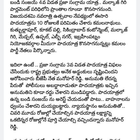
బండి సంజయ్ 4వ విడత ప్రజా సంగ్రామ యాత్ర.. మల్కాజ్ గిరి
పార్లమెంట్ పరిధిలోని ప్రాంతాల గూండా కొనసాగనుంది.
విజయదశమి నవరాత్రి ఉత్సవాల నేపథ్యంలో ఈసారి
పాదయాత్రను 10 రోజులకే పరిమితం చేశారు కమలనాథులు.
కుత్బుల్లాపూర్, కూకట్ పల్లి, సికింద్రాబాద్ కంటోన్మెంట్, మల్కాజ్
గిరి, మేడ్చల్, ఉప్పల్, ఎల్బీ నగర్, ఇబ్రహీంపట్నం
నియోజకవర్గాల మీదుగా పాదయాత్ర కొనసాగనున్నట్లు కమలం
పార్టీ నేతలు పేర్కొన్నారు.
ఇదిలా ఉంటే .. ప్రజా సంగ్రామ 3వ విడత పాదయాత్ర విఫలం
చేసేందుకు రాష్ట్ర ప్రభుత్వం అనేక అడ్డంకులు సృష్టించిందని
ఆరోపించారు బీజేపీ నేత మనోహర్ రెడ్డి. అనుమతి లేదన్న
పేరుతో పోలీసులు అబద్దాలాడుతూ పాదయాత్రకు ఇచ్చిన
అనుమతిని కూడా రద్దు చేశారని మండిపడ్డారు. పాదయాత్రలో
ఉన్న బండి సంజయ్ ను అరెస్ట్ చేయడంతో పాటు.. వాహనాలను
ధ్వంసం చేశారని దుయ్యబట్టారు. న్యాయస్థానం అనుమతితో..
చివరి మూడు రోజుల్లో చేయాల్సిన పాదయాత్ర లక్ష్యాన్ని
ఒకటిన్నర రోజుల్లోనే పూర్తి చేయాల్సి వచ్చిందన్నారు మనోహర్
రెడ్డి.