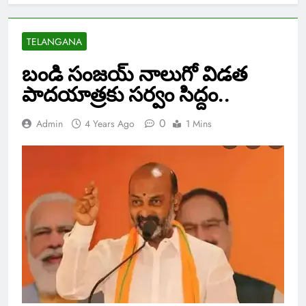
TELANGANA
బండి సంజయ్ నాలుగో విడత
పాదయాత్రకు సర్వం సిద్దం..
0
Admin
4 Years Ago
1 Mins