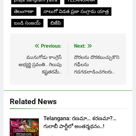
తెలంగాణా
నాలుగో విడత ప్రజా సంగ్రామ యాత్ర
బండి సంజయ్
బిజేపి
Previous:
Next:
Post
navigation
మునుగోడు కాంగ్రెస్
దొరలను దొరకబుచ్చుకొని
అభ్యర్థి స్రవంతి.. గెలుపు
గఢీలను
కష్టతరమే..
గడగడలాడించగలరు..
Related News
Telangana: రణమా… శరణమా?…
గులాబీ పార్టీలో అంతర్మథనం..!