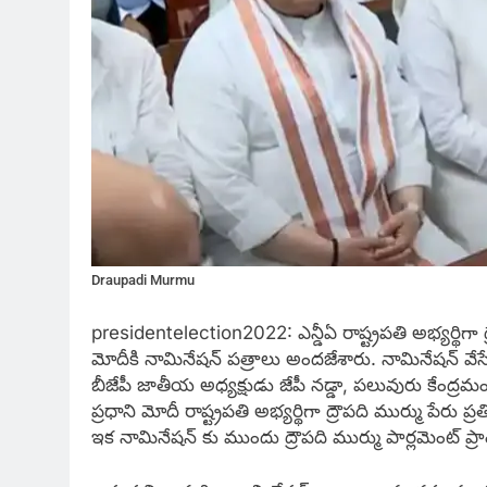
Draupadi Murmu
presidentelection2022: ఎన్డీఏ రాష్ట్రపతి అభ్యర్థిగా ద
మోదీకి నామినేషన్ పత్రాలు అందజేశారు. నామినేషన్ వేస
బీజేపీ జాతీయ అధ్యక్షుడు జేపీ నడ్డా, పలువురు కేంద్ర
ప్రధాని మోదీ రాష్ట్రపతి అభ్యర్థిగా ద్రౌపది ముర్ము పేర
ఇక నామినేషన్ కు ముందు ద్రౌపది ముర్ము పార్లమెంట్ ప