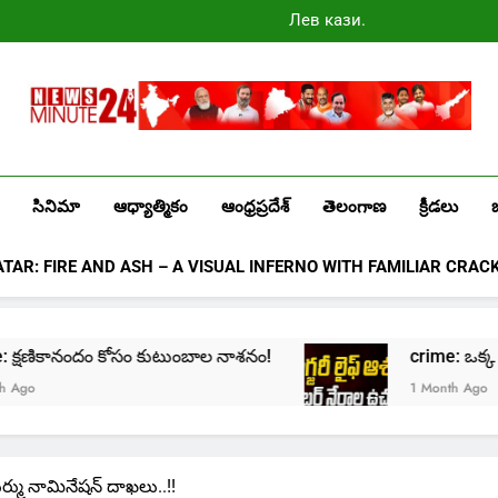
Лев казино
промокоды
2025
Newsminute24
Get All Updated Telugu News
సినిమా
ఆధ్యాత్మికం
ఆంధ్రప్రదేశ్
తెలంగాణ
క్రీడలు
ATAR: FIRE AND ASH – A VISUAL INFERNO WITH FAMILIAR CRAC
షణికానందం కోసం కుటుంబాల నాశనం!
crime: ఒక్క క్లిక్‌తో మ
1 Month Ago
ముర్ము నామినేషన్‌ దాఖలు..!!