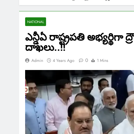
NATIONAL
ఎన్డీఏ రాష్ట్రపతి అభ్యర్థిగా 
దాఖలు..!!
0
Admin
4 Years Ago
1 Mins