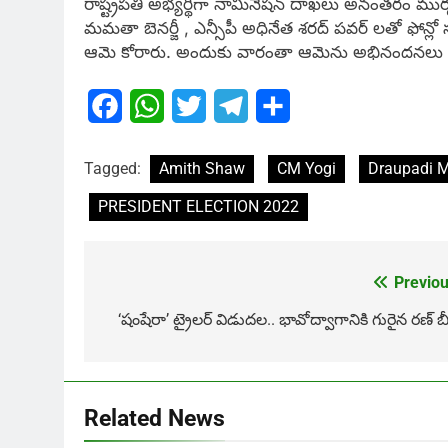
రాష్ట్రపతి అభ్యర్థిగా నామినేషన్ దాఖలు అనంతరం ముర్మ.
మమతా బెనర్జీ , ఎన్సీపీ అధినేత శరద్ పవర్ లతో ఫోన్లో స
ఆమె కోరారు. అందుకు వారంతా ఆమెను అభినందనలు త
Facebook
WhatsApp
Twitter
Telegram
Share
Tagged:
Amith Shaw
CM Yogi
Draupadi 
PRESIDENT ELECTION 2022
Previou
Post
navigation
‘షంషేరా’ ట్రైలర్ విడుదల.. భావోద్వాగానికి గురైన రణ్ బీ
Related News