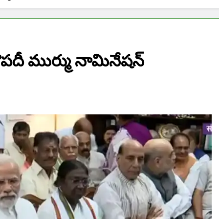
ద్రౌపదీ ముర్ము నామినేషన్‌