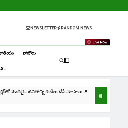
NEWSLETTER
RANDOM NEWS
Live Now
జాతీయం
ఫోటోలు
KS…
ొదలై… జీవితాన్ని కుదేలు చేసే మోసాలు..!!
cinima: “నా 
1 Month Ago