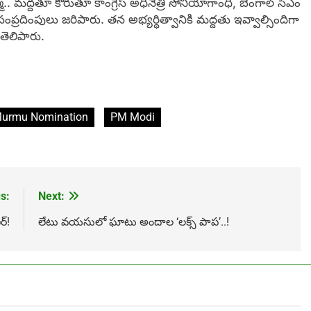
. మద్దతూ కోరుతూ కాంగ్రెస్ అధినేత్రి సోనియాగాంధీ, బెంగాల్ సీఎం
ంప్రదింపులు జరిపారు. తన అభ్యర్ధిత్వానికి మద్దతు ఇవ్వాల్సిందిగా
ెలిపారు.
Murmu Nomination
PM Modi
s:
Next:
ర్!
లేటు వయసులో ఘాటు అందాల ‘లక్స్ పాప’..!