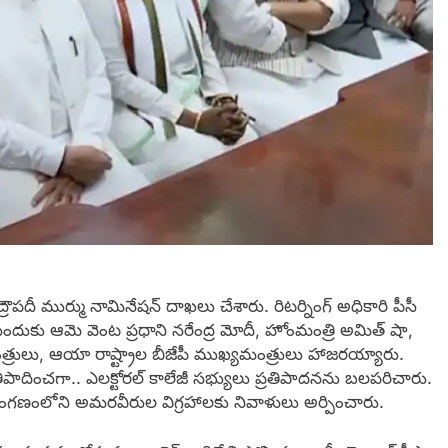
్రౌపదీ ముర్ము నామినేషన్‌ దాఖలు చేశారు. రిటర్నింగ్ అధికారి పీసీ
ేందుకు ఆమె వెంట ప్రధాని నరేంద్ర మోదీ, హోంమంత్రి అమిత్ షా,
మంత్రులు, ఆయా రాష్ట్రాల బీజేపీ ముఖ్యమంత్రులు హాజరయ్యారు.
ు ప్రతిపాదించగా.. ఎలక్టోరల్ కాలేజీ సభ్యులు ప్రతిపాదనను బలపరిచారు.
్రాంగణంలోని అమరవీరుల విగ్రహాలకు నివాళులు అర్పించారు.