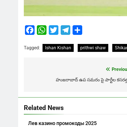
Facebook
WhatsApp
Twitter
Telegram
Share
Tagged:
Ishan Kishan
prithwi shaw
Shika
Previou
Post
navigation
హుజరాబాద్ ఉప సమరం పై పార్టీల కసరత్త
Related News
Лев казино промокоды 2025