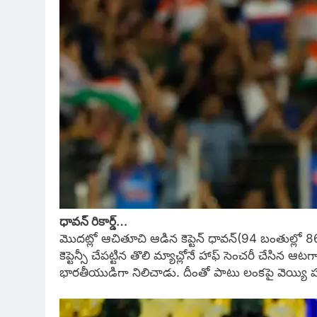
ధావన్ రికార్డ్…
మొదట్లో ఆచితూచి ఆడిన కెప్టెన్ ధావన్(94 బంతుల్లో 86
కెప్టెన్సీ చేపట్టిన తొలి మ్యాచ్లోనే హాఫ్ సెంచరీ చేసిన
భారతీయుడిగా నిలిచాడు. దీంతో పాటు లంకపై వెయ్యి పరుగ