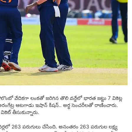
ంబో వేదికగా లంకతో జరిగిన తొలి వన్డేలో భారత జట్టు 7 వికెట్ల
అరంగేట్ర ఆటగాడు ఇషాన్ కిషన్.. అర్ధ సెంచరీలతో రాణించారు.
ికెట్ తీసుకున్నారు.
 ఓవర్లలో 263 పరుగులు చేసింది. అనంతరం 263 పరుగుల లక్ష్య