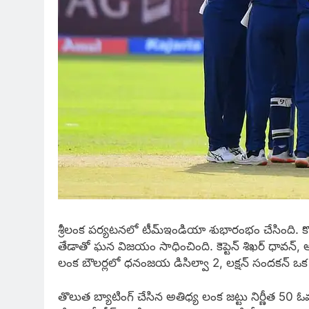
శ్రీలంక పర్యటనలో టీమ్ఇండియా శుభారంభం చేసింది. కొలొ
తేడాతో ఘన విజయం సాధించింది. కెప్టెన్ శిఖర్ ధావన్, 
లంక బౌలర్లలో ధనంజయ డిసిల్వా 2, లక్షన్ సందకన్ ఒక వ
తొలుత బ్యాటింగ్ చేసిన అతిధ్య లంక జట్టు నిర్ణీత 50