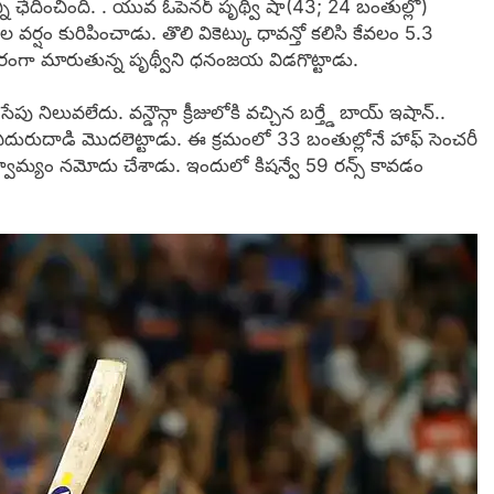
ని ఛేదించింది. . యువ ఓపెనర్ పృథ్వీ షా(43; 24 బంతుల్లో)
ల వర్షం కురిపించాడు. తొలి వికెట్కు ధావన్తో కలిసి కేవలం 5.3
రంగా మారుతున్న పృథ్వీని ధనంజయ విడగొట్టాడు.
నిలువలేదు. వన్డౌన్గా క్రీజులోకి వచ్చిన బర్త్డే బాయ్ ఇషాన్..
ా ఎదురుదాడి మొదలెట్టాడు. ఈ క్రమంలో 33 బంతుల్లోనే హాఫ్ సెంచరీ
గస్వామ్యం నమోదు చేశాడు. ఇందులో కిషన్వే 59 రన్స్ కావడం