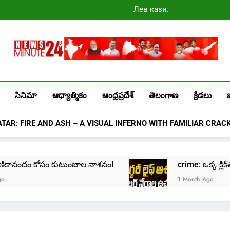
Лев казино
промокоды
2025
Newsminute24
Get All Updated Telugu News
సినిమా
ఆధ్యాత్మికం
ఆంధ్రప్రదేశ్
తెలంగాణ
క్రీడలు
ATAR: FIRE AND ASH – A VISUAL INFERNO WITH FAMILIAR CRAC
ుటుంబాల నాశనం!
crime: ఒక్క క్లిక్‌తో మొదలై… జీవితాన్ని
1 Month Ago