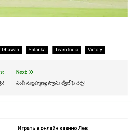
r Dhawan
Srilanka
Team India
Victory
s:
Next:
ు!
ఎంపీ సుబ్రహ్మణ్య స్వామి ట్వీట్ పై చర్చ!
Играть в онлайн казино Лев