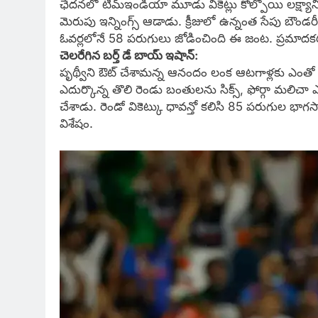
ఛేదనలో టీమ్ఇండియా మూడు వికెట్లు కోల్పోయి లక్ష్యాన్
మెరుపు ఇన్నింగ్స్ ఆడాడు. క్రీజులో ఉన్నంత సేపు బౌండరీ
ఓవర్లలోనే 58 పరుగులు జోడించింది ఈ జంట. ప్రమాదక
చెలరేగిన బర్త్ డే బాయ్ ఇషాన్:
పృథ్వీని ఔట్ చేశామన్న ఆనందం లంక ఆటగాళ్లకు ఎంతో సేపు 
ఎదుర్కొన్న తొలి రెండు బంతులను సిక్స్, ఫోర్గా మలిచ
చేశాడు. రెండో వికెట్కు ధావన్తో కలిసి 85 పరుగుల భా
విశేషం.