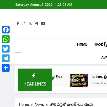
Skip
Saturday, August 8, 2026
1:28:10 AM
to
content
Facebook
HOME
పాలిటిక్స్
WhatsApp
Twitter
AV
Telegram
Share
лайн казино Лев
crime: క్షణికానందం కోసం క
1 Month Ago
HEADLINES
Home
News
తొలి వన్డేలో భారత్ శుభారంభం!