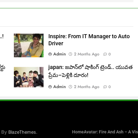
…!
Inspire: From IT Manager to Auto
Driver
Admin
2 Months Ago
0
్టు
japan: జపాన్‌లో షాకింగ్ ట్రెండ్.. యువత
ప్రేమ–పెళ్లికి దూరం!
Admin
2 Months Ago
0
d By
.
BlazeThemes
Home
Avatar: Fire And Ash – A Vi