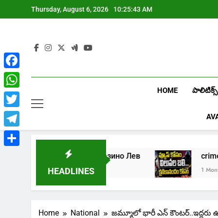
Skip
Thursday, August 6, 2026
10:25:43 AM
to
content
Facebook
HOME
పాలిటిక్స్
WhatsApp
Twitter
AV
Telegram
Share
Играть в онлайн казино Лев
crim
1 Week Ago
1 Month Ago
HEADLINES
Home
National
జమ్మూలో భారీ ఎన్ కౌంటర్..ఇద్దరు