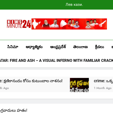
Лев казино
промокоды
2025
Newsminute24
Get All Updated Telugu News
సినిమా
ఆధ్యాత్మికం
ఆంధ్రప్రదేశ్
తెలంగాణ
క్రీడలు
ATAR: FIRE AND ASH – A VISUAL INFERNO WITH FAMILIAR CRAC
e: క్షణికానందం కోసం కుటుంబాల నాశనం!
crime: ఒక్క క్లిక్‌
1 Month Ago
 ఉగ్రవాదులు హతం!