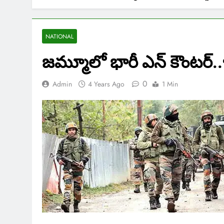
NATIONAL
జమ్మూలో భారీ ఎన్ కౌంటర్.
0
Admin
4 Years Ago
1 Min