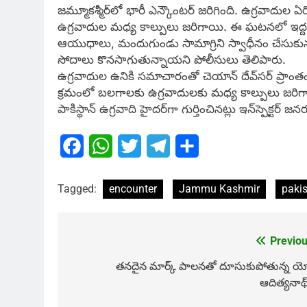
జమ్మూకశ్మీర్‌లో భారీ ఎన్కౌంటర్ జరిగింది. ఉగ్రవాదుల ఏ
ఉగ్రవాదుల మధ్య కాల్పులు జరిగాయి. ఈ ఘటనలో ఇద్
ఆయుధాలు, మందుగుండు సామాగ్రిని స్వాధీనం చేసుకున్నట
సోదాలు కొనసాగుతున్నాయని పోలీసులు తెలిపారు.
ఉగ్రవాదుల ఉనికి సమాచారంతో చెయాన్‌ దేవ్‌సర్‌ ప్రాం
క్రమంలో బలగాలకు ఉగ్రవాదులకు మధ్య కాల్పులు జరిగా
పాకిస్థాన్ ఉగ్రవాది హైదర్‌గా గుర్తించినట్లు ఇన్‌స్పెక్టర
Facebook
WhatsApp
Twitter
Telegram
Share
Tagged:
encounter
Jammu Kashmir
paki
Previou
Post
navigation
తనదైన మార్క్ పాలనతో దూసుకుపోతున్న యో
ఆదిత్యనాథ్