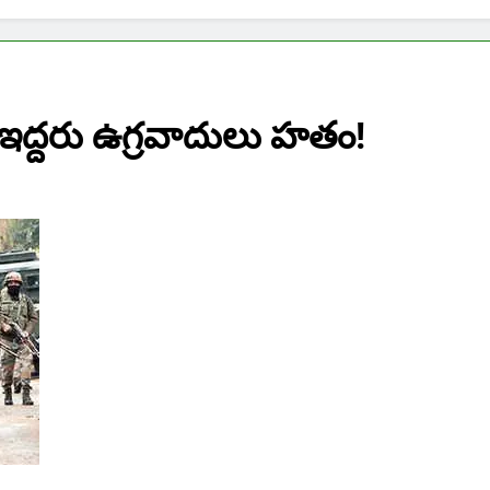
.ఇద్దరు ఉగ్రవాదులు హతం!