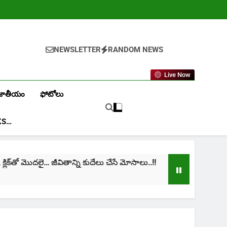
NEWSLETTER
RANDOM NEWS
Live Now
జాతీయం
ఫోటోలు
KS…
తో మొదలై… జీవితాన్ని కుదేలు చేసే మోసాలు..!!
cinima: 
1 Month A