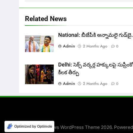
Related News
National: బీజేపీకి అన్నామలై గుడ్‌బై
Admin
2 Months Ago
0
Delhi: సెక్స్ వర్కర్ల హక్కులపై సుప్రీంకోర
కీలక తీర్పు
Admin
2 Months Ago
0
Optimized by Optimole
Newsmatic - News WordPress Theme 2026. Powere