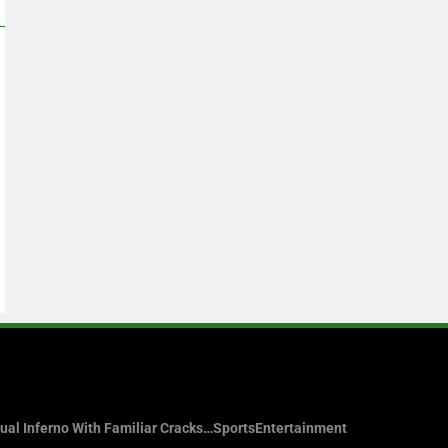
sual Inferno With Familiar Cracks…
Sports
Entertainment