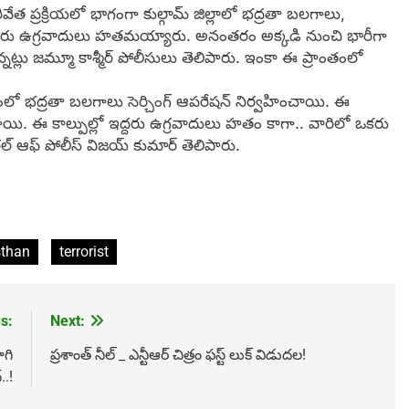
రివేత ప్రక్రియలో భాగంగా కుల్గామ్ జిల్లాలో భద్రతా బలగాలు,
దరు ఉగ్రవాదులు హతమయ్యారు. అనంతరం అక్కడి నుంచి భారీగా
్లు జమ్మూ కాశ్మీర్ పోలీసులు తెలిపారు. ఇంకా ఈ ప్రాంతంలో
తంలో భద్రతా బలగాలు సెర్చింగ్ ఆపరేషన్ నిర్వహించాయి. ఈ
యి. ఈ కాల్పుల్లో ఇద్దరు ఉగ్రవాదులు హతం కాగా.. వారిలో ఒకరు
్ జనరల్ ఆఫ్ పోలీస్ విజయ్ కుమార్ తెలిపారు.
sthan
terrorist
s:
Next:
గి
ప్రశాంత్ నీల్ _ ఎన్టీఆర్ చిత్రం ఫస్ట్ లుక్ విడుదల!
..!