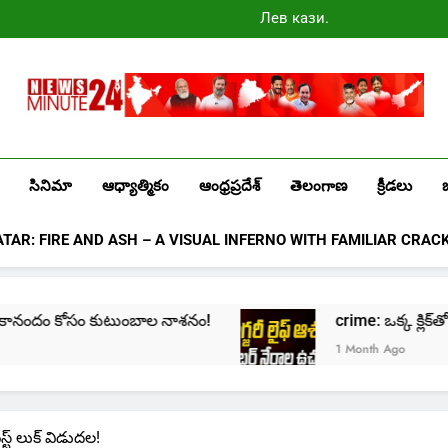
Лев казино
промокоды
2025
Newsminute24
Get All Updated Telugu News
సినిమా
ఆధ్యాత్మికం
ఆంధ్రప్రదేశ్
తెలంగాణ
క్రీడలు
ATAR: FIRE AND ASH – A VISUAL INFERNO WITH FAMILIAR CRAC
దం కోసం కుటుంబాల నాశనం!
crime: ఒక్క క్లిక్‌తో మొదలై… జ
1 Month Ago
ఫస్ట్ లుక్ విడుదల!