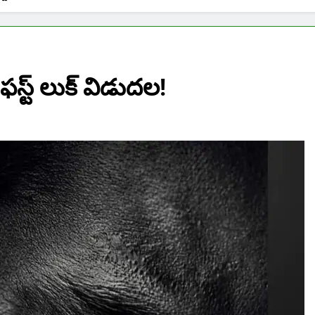
ం ఫస్ట్ లుక్ విడుదల!