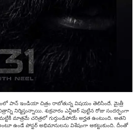
త్వంలో పాన్ ఇండియా చిత్రం రాబోతున్న విషయం తెలిసిందే. మైత్రీ
రాన్ని నిర్మిస్తున్నాయి. శుక్రవారం ఎన్టీఆర్ పుట్టిన రోజు సందర్భంగా
మట్టికి మాత్రమే చరిత్రలో గుర్తుండిపోయే అర్హత ఉంటుంది. అతని
 అంటూ ఉండే పోస్టర్ అభిమానులను విశేషంగా ఆకట్టుకుంది. దీంతో