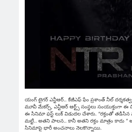
యంగ్ టైగర్ ఎన్టీఆర్.. కేజీఎఫ్ ఫేం ప్రశాంత్ నీల్ దర్శక
మూవీ మేకర్స్, ఎన్టీఆర్ ఆర్ట్స్ సంస్థలు సంయుక్తంగా ఈ చిత్
ఈ సినిమా ఫస్ట్ లుక్ విడుదల చేశారు. “రక్తంతో తడిసిన 
మట్టి.. అతని పాలన.. కానీ అతని రక్తం మాత్రం కాదు ”
సినిమాపై భారీ అంచనాలు నెలకొన్నాయి.