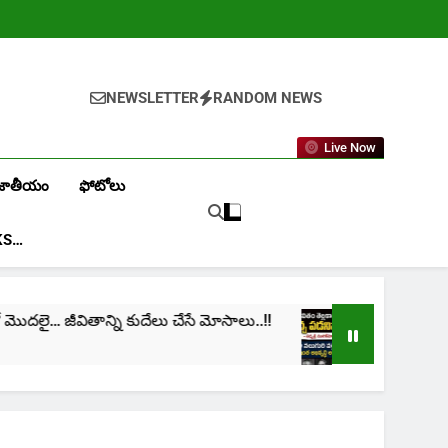
NEWSLETTER
RANDOM NEWS
Live Now
జాతీయం
ఫోటోలు
KS…
ీవితాన్ని కుదేలు చేసే మోసాలు..!!
cinima: “నా జీవిత
1 Month Ago