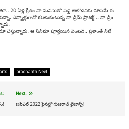
లాడుతూ.. 20 ఏళ్ల క్రితం నా మనసులో పడ్డ ఆలోచనకు రూపమే ఈ
ా. ఎన్నాళ్లుగానో కలలుకంటున్న నా డ్రీమ్ ప్రాజెక్ట్ .. నా డ్రీం
ారు.
మా చేస్తున్నారు. ఆ సినిమా పూర్తయిన వెంటనే.. ప్రశాంత్ నిల్
arts
prashanth Neel
s:
Next:
ం!
ఐపీఎల్ 2022 ఫైనల్లో గుజరాత్ టైటాన్స్!