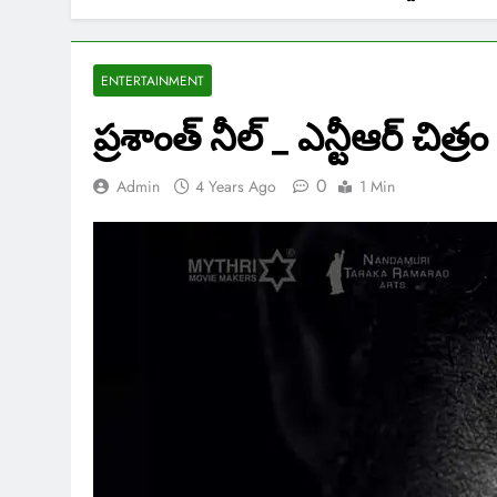
ENTERTAINMENT
ప్రశాంత్ నీల్ _ ఎన్టీఆర్ చిత్ర
0
Admin
4 Years Ago
1 Min