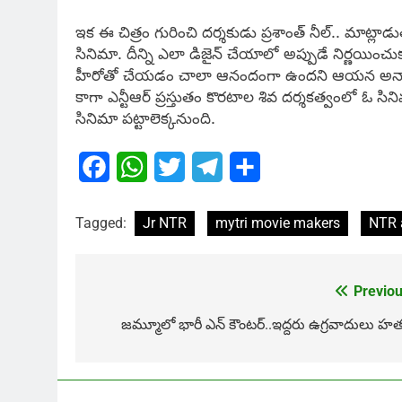
ఇక ఈ చిత్రం గురించి దర్శకుడు ప్రశాంత్ నీల్.. మాట్
సినిమా. దీన్ని ఎలా డిజైన్ చేయాలో అప్పుడే నిర్ణయించుకున్న
హీరోతో చేయడం చాలా ఆనందంగా ఉందని ఆయన అన్న
కాగా ఎన్టీఆర్ ప్రస్తుతం కొరటాల శివ దర్శకత్వంలో ఓ సిని
సినిమా పట్టాలెక్కనుంది.
Facebook
WhatsApp
Twitter
Telegram
Share
Tagged:
Jr NTR
mytri movie makers
NTR 
Previou
Post
navigation
జమ్మూలో భారీ ఎన్ కౌంటర్..ఇద్దరు ఉగ్రవాదులు హత