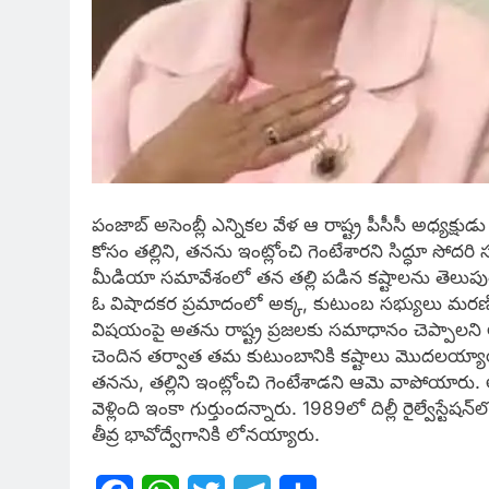
పంజాబ్​ అసెంబ్లీ ఎన్నికల వేళ ఆ రాష్ట్ర పీసీసీ అధ్యక్షుడ
కోసం తల్లిని, తనను ఇంట్లోంచి గెంటేశారని సిద్ధూ సోద
మీడియా సమావేశంలో తన తల్లి పడిన కష్టాలను తెలుప
ఓ విషాదకర ప్రమాదంలో అక్క, కుటుంబ సభ్యులు మరణిస్
విషయంపై అతను రాష్ట్ర ప్రజలకు సమాధానం చెప్పాలని ఆమ
చెందిన తర్వాత తమ కుటుంబానికి కష్టాలు మొదలయ్యాయన్
తనను, తల్లిని ఇంట్లోంచి గెంటేశాడని ఆమె వాపోయారు.
వెళ్లింది ఇంకా గుర్తుందన్నారు. 1989లో దిల్లీ రైల్వేస్ట
తీవ్ర భావోద్వేగానికి లోనయ్యారు.