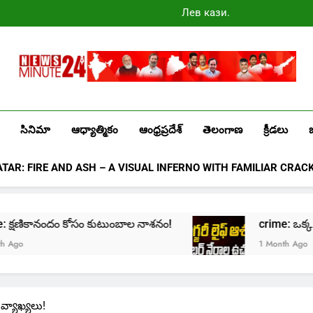
Лев казино
промокоды
2025
Newsminute24
Get All Updated Telugu News
సినిమా
ఆధ్యాత్మికం
ఆంధ్రప్రదేశ్
తెలంగాణ
క్రీడలు
ATAR: FIRE AND ASH – A VISUAL INFERNO WITH FAMILIAR CRAC
 క్షణికానందం కోసం కుటుంబాల నాశనం!
crime: ఒక్క క్లిక్‌తో
1 Month Ago
 వ్యాఖ్యలు!