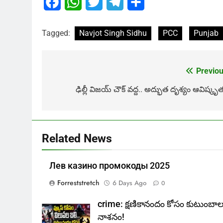
Facebook
WhatsApp
Twitter
Telegram
Share
Tagged:
Navjot Singh Sidhu
PCC
Punjab
Previou
Post
navigation
ఢిల్లీ విజయ్ చౌక్ వద్ద.. అద్భుత దృశ్యం ఆవిష్కృ
Related News
Лев казино промокоды 2025
Forreststretch
6 Days Ago
0
crime: క్షణికానందం కోసం కుటుంబా
నాశనం!