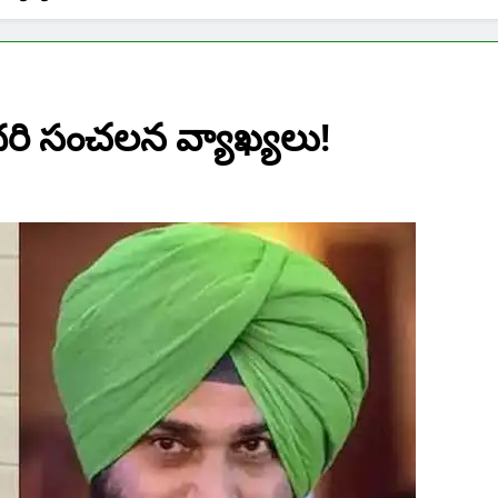
సోదరి సంచలన వ్యాఖ్యలు!