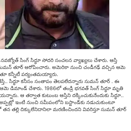
ు నవజ్యోత్​ సింగ్​ సిద్ధూ సోదరి సంచలన వ్యాఖ్యలు చేశారు. ఆస్తి
రి సుమన్​ తూర్ ఆరోపించారు. అమెరికా నుంచి చండీగఢ్​ వచ్చిన ఆమె
ుతూ కన్నీటీ పర్యంతమయ్యారు.
తే.. సిద్ధూ కనీసం సంతాపం తెలపలేదన్నారు సుమన్ తూర్ . ఈ
ె డిమాండ్ చేశారు. 1986లో తండ్రి భగవత్​ సింగ్​ సిద్ధూ మృతి
నారు. ఆ తర్వాత కుటుంబ ఆస్తిని దక్కించుకునేందుకు సిద్ధూ..
 అప్పట్లో ఇంటి నుంచి సమీపంలోని బస్టాండ్​కు నడుచుకుంటూ
ేషన్​లో తన తల్లి దిక్కులేనిదానిలా మరణించిందని వివరిస్తూ సుమన్ తూర్