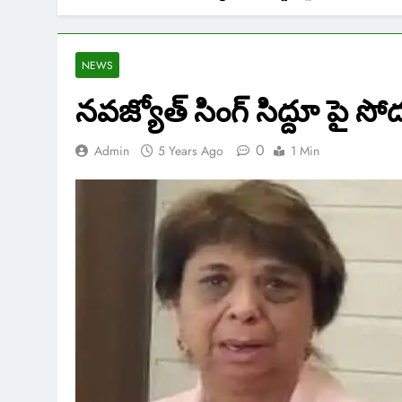
NEWS
నవజ్యోత్ సింగ్ సిద్దూ పై 
0
Admin
5 Years Ago
1 Min