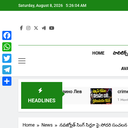
Skip
Saturday, August 8, 2026
5:26:05 AM
to
content
Facebook
HOME
పాలిటిక్స్
WhatsApp
Twitter
AV
Telegram
Share
Играть в онлайн казино Лев
crime:
1 Week Ago
1 Month Ago
HEADLINES
Home
News
నవజ్యోత్ సింగ్ సిద్దూ పై సోదరి సంచలన