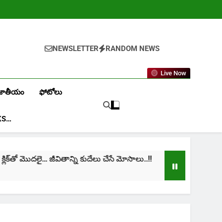
NEWSLETTER
RANDOM NEWS
Live Now
జాతీయం
ఫోటోలు
KS…
 మొదలై… జీవితాన్ని కుదేలు చేసే మోసాలు..!!
cinima: “
1 Month Ag