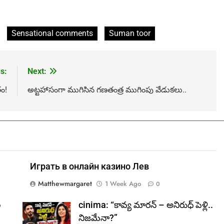
Sensational comments
Suman toor
s:
Next:
తం!
అట్టహాసంగా ముగిసిన గణతంత్ర ముగింపు వేడుకలు..
Играть в онлайн казино Лев
Matthewmargaret
1 Week Ago
0
ల
cinima: “కావ్య మారన్ – అనిరుధ్ పెళ్లి..
నిజమేనా?”