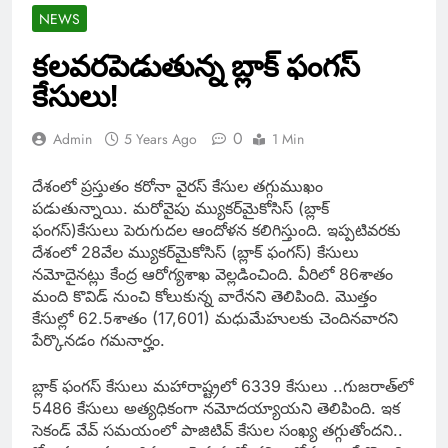
NEWS
కలవరపెడుతున్న బ్లాక్ ఫంగస్
కేసులు!
0
Admin
5 Years Ago
1 Min
దేశంలో ప్రస్తుతం కరోనా వైరస్‌ కేసుల తగ్గుముఖం
పడుతున్నాయి. మరోవైపు మ్యుకర్‌మైకోసిస్‌ (బ్లాక్‌
ఫంగస్‌)కేసులు పెరుగుదల ఆందోళన కలిగిస్తుంది. ఇప్పటివరకు
దేశంలో 28వేల మ్యుకర్‌మైకోసిస్‌ (బ్లాక్‌ ఫంగస్‌) కేసులు
నమోదైనట్లు కేంద్ర ఆరోగ్యశాఖ వెల్లడించింది. వీరిలో 86శాతం
మంది కొవిడ్‌ నుంచి కోలుకున్న వారేనని తెలిపింది. మొత్తం
కేసుల్లో 62.5శాతం (17,601) మధుమేహులకు చెందినవారని
పేర్కొనడం గమనార్హం.
బ్లాక్ ఫంగస్ కేసులు మహారాష్ట్రలో 6339 కేసులు ..గుజరాత్‌లో
5486 కేసులు అత్యధికంగా నమోదయ్యాయని తెలిపింది. ఇక
సెకండ్‌ వేవ్‌ సమయంలో పాజిటివ్‌ కేసుల సంఖ్య తగ్గుతోందని..