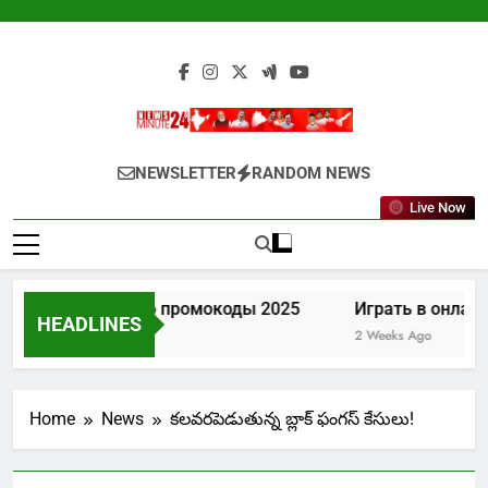
Skip
to
content
Newsminute24
Get All Updated Telugu News
NEWSLETTER
RANDOM NEWS
Live Now
Лев казино промокоды 2025
Играть в онлайн
HEADLINES
1 Week Ago
2 Weeks Ago
Home
News
కలవరపెడుతున్న బ్లాక్ ఫంగస్ కేసులు!