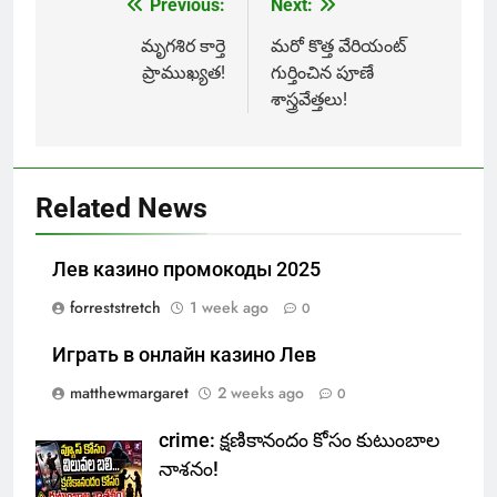
Previous:
Next:
Post
navigation
మృగశిర కార్తె
మరో కొత్త వేరియంట్
ప్రాముఖ్యత!
గుర్తించిన పూణే
శాస్త్రవేత్తలు!
Related News
Лев казино промокоды 2025
forreststretch
1 week ago
0
Играть в онлайн казино Лев
matthewmargaret
2 weeks ago
0
crime: క్షణికానందం కోసం కుటుంబాల
నాశనం!