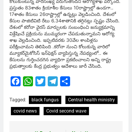
కోలుకుంటున్న వారిసంఖ్య పెరుగుతోందని ఆరోగ్యశాఖ పేర్కొంది.
ప్రస్తుతం 83శాతం క్రియాశీల కేసులు 10రాష్ట్రాల్లో ఉండగా..
17శాతం కేసులు 26రాష్ట్రాల్లో ఉన్నట్లు వెల్లడించింది. దేశంలో
కేసుల పాజిటివిటి రేటు 6.34శాతానికి తగ్గినట్లు స్పష్టం చేసింది.
దేశంలో కరోనా వైరస్‌ మార్పులకు సంబంధించి జన్యుక్రమాన్ని
విశ్లేషించే ప్రక్రియను ముమ్మరంగా చేపడుతున్నామని ఆరోగ్య
శాఖ వెల్లడించింది. ఇప్పటివరకు 30వేల శాంపిళ్లను
పరీక్షించామని తెలిపింది .కరోనా నుంచి కోలుకున్న వారిలో
మ్యూకర్‌మైకోసిస్‌ ఇన్‌ఫెక్షన్‌ వ్యాపిస్తున్న నేపథ్యంలో.. ఈ
కేసులను గుర్తించదగిన వ్యాధిగా ప్రకటించాలని అన్ని రాష్ట్ర
ప్రభుత్వాలకు కేంద్ర ప్రభుత్వం ఆదేశాలు జారీ చేసింది.
Facebook
WhatsApp
Twitter
Telegram
Share
Tagged:
black fungus
Central health ministry
covid news
Covid second wave