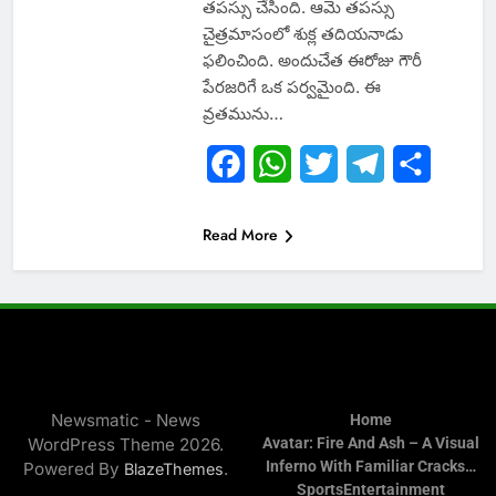
తపస్సు చేసింది. ఆమె తపస్సు
చైత్రమాసంలో శుక్ల తదియనాడు
ఫలించింది. అందుచేత ఈరోజు గౌరీ
పేరజరిగే ఒక పర్వమైంది. ఈ
వ్రతమును…
Facebook
WhatsApp
Twitter
Telegram
Share
Read More
Newsmatic - News
Home
WordPress Theme 2026.
Avatar: Fire And Ash – A Visual
Inferno With Familiar Cracks…
Powered By
.
BlazeThemes
Sports
Entertainment