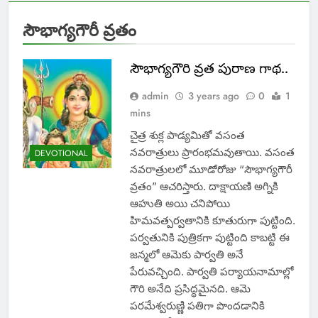
సౌభాగ్యగౌరీ వ్రతం
సౌభాగ్యగౌరి వ్రత పురాణ గాథ..
admin
3 years ago
0
1
mins
చైత్ర శుక్ల పాడ్యమితో వసంత
నవరాత్రులు ప్రారంభమవుతాయి. వసంత
DEVOTIONAL
నవరాత్రులలో మూడోరోజు “సౌభాగ్యగౌరీ
వ్రతం” ఆచరిస్తారు. దాక్షాయణి అగ్నికి
ఆహుతి అయి చనిపోయి
హిమవత్పర్వతానికి కూతురుగా పుట్టింది.
పర్వతునికి పుత్రికగా పుట్టింది కాబట్టి ఈ
జన్మలో ఆమెకు పార్వతి అనే
పేరువచ్చింది. పార్వతి పర్యాయనామాల్లో
గౌరి అనేది ప్రసిద్ధమైనది. ఆమె
పరమేశ్వరుణ్ణి పతిగా పొందడానికి