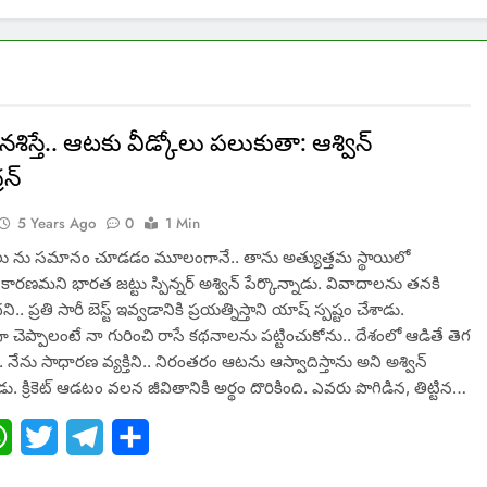
ిస్తే.. ఆటకు వీడ్కోలు పలుకుతా: ఆశ్విన్
రన్
5 Years Ago
0
1 Min
ు ను సమానం చూడడం మూలంగానే.. తాను అత్యుత్తమ స్థాయిలో
కారణమని భారత జట్టు స్పిన్నర్ అశ్విన్ పేర్కొన్నాడు. వివాదాలను తనకి
. ప్రతి సారీ బెస్ట్ ఇవ్వడానికి ప్రయత్నిస్తాని యాష్ స్పష్టం చేశాడు.
గా చెప్పాలంటే నా గురించి రాసే కథనాలను పట్టించుకోను.. దేశంలో ఆడితే తెగ
ు.. నేను సాధారణ వ్యక్తిని.. నిరంతరం ఆటను ఆస్వాదిస్తాను అని అశ్విన్
ాడు. క్రికెట్ ఆడటం వలన జీవితానికి అర్థం దొరికింది. ఎవరు పొగిడిన, తిట్టిన…
ebook
WhatsApp
Twitter
Telegram
Share