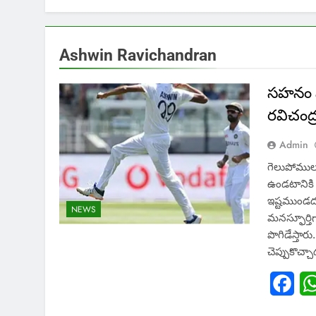
Ashwin Ravichandran
సహనం నశ
రవిచంద్
Admin
గెలుపోముల
ఉండటానికి 
ఇష్టముండదని.
NEWS
మనస్ఫూర్తి
పొగిడేస్తార
చెప్పుకొచ్చ
Fac