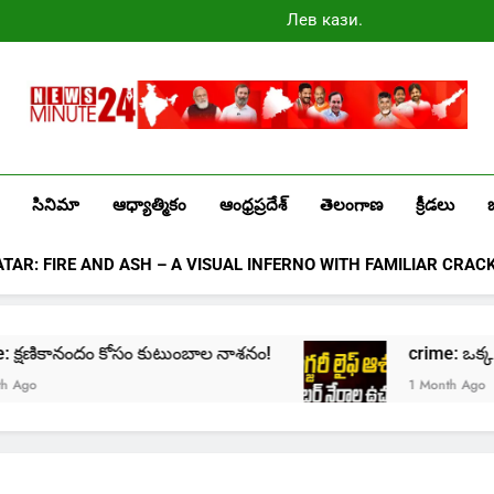
Лев казино
промокоды
2025
Newsminute24
Get All Updated Telugu News
సినిమా
ఆధ్యాత్మికం
ఆంధ్రప్రదేశ్
తెలంగాణ
క్రీడలు
ATAR: FIRE AND ASH – A VISUAL INFERNO WITH FAMILIAR CRAC
ime: క్షణికానందం కోసం కుటుంబాల నాశనం!
crime: ఒక్క క్లి
go
1 Month Ago