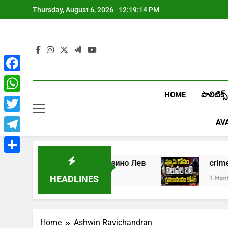
Skip
Thursday, August 6, 2026
12:19:14 PM
to
content
Facebook
HOME
పాలిటిక్స్
WhatsApp
Twitter
AV
Telegram
Share
Играть в онлайн казино Лев
cr
1 Week Ago
1 Month A
HEADLINES
Home
Ashwin Ravichandran