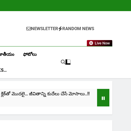
NEWSLETTER
RANDOM NEWS
Live Now
జాతీయం
ఫోటోలు
KS…
క్‌తో మొదలై… జీవితాన్ని కుదేలు చేసే మోసాలు..!!
cinima
1 Mont