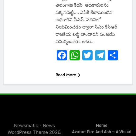
తెలంగాణ కేడర్ అధికారులను
పక్కనపెట్టి…. ఏపీకి కేటాయించిన
అధికారిని సీఎస్ పదవిలో
నియమించడం ద్వారా సీఎం కేసీఆర్
రాజకీయ లబ్ధి పొందారని సంజయ్
విమర్శించారు. అటు…
Facebook
WhatsApp
Twitter
Telegram
Share
Read More
Newsmatic - News
Home
WordPress Theme 2026.
Avatar: Fire And Ash – A Visual