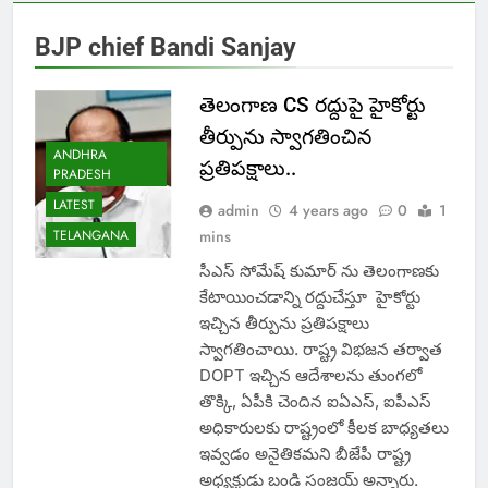
BJP chief Bandi Sanjay
తెలంగాణ CS రద్దుపై హైకోర్టు
తీర్పును స్వాగతించిన
ANDHRA
ప్రతిపక్షాలు..
PRADESH
LATEST
admin
4 years ago
0
1
TELANGANA
mins
సీఎస్ సోమేష్ కుమార్ ను తెలంగాణకు
కేటాయించడాన్ని రద్దుచేస్తూ హైకోర్టు
ఇచ్చిన తీర్పును ప్రతిపక్షాలు
స్వాగతించాయి. రాష్ట్ర విభజన తర్వాత
DOPT ఇచ్చిన ఆదేశాలను తుంగలో
తొక్కి, ఏపీకి చెందిన ఐఏఎస్, ఐపీఎస్
అధికారులకు రాష్ట్రంలో కీలక బాధ్యతలు
ఇవ్వడం అనైతికమని బీజేపీ రాష్ట్ర
అధ్యక్షుడు బండి సంజయ్ అన్నారు.