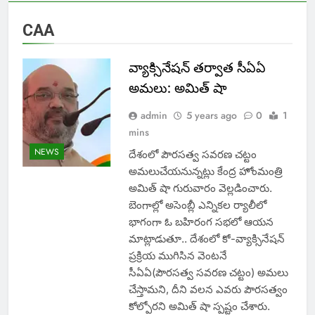
CAA
వ్యాక్సినేషన్ తర్వాత సీఏఏ
అమలు: అమిత్ షా
admin
5 years ago
0
1
mins
NEWS
దేశంలో పౌరసత్వ సవరణ చట్టం
అమలుచేయనున్నట్లు కేంద్ర హోంమంత్రి
అమిత్ షా గురువారం వెల్లడించారు.
బెంగాల్లో అసెంబ్లీ ఎన్నికల ర్యాలీలో
భాగంగా ఓ బహిరంగ సభలో ఆయన
మాట్లాడుతూ.. దేశంలో కో-వ్యాక్సినేషన్
ప్రక్రియ ముగిసిన వెంటనే
సీఏఏ(పౌరసత్వ సవరణ చట్టం) అమలు
చేస్తామని, దీని వలన ఎవరు పౌరసత్వం
కోల్పోరని అమిత్ షా స్పష్టం చేశారు.