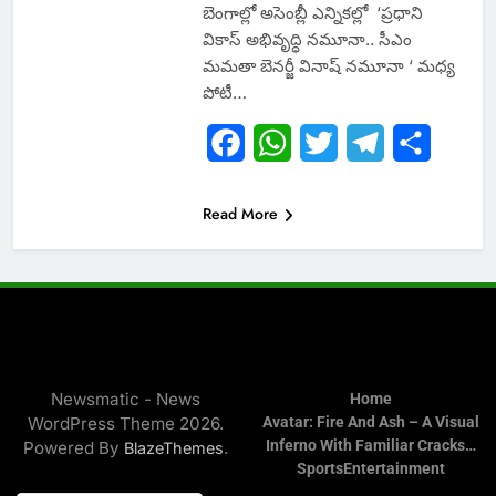
బెంగాల్లో అసెంబ్లీ ఎన్నికల్లో ‘ప్రధాని
వికాస్ అభివృద్ధి నమూనా.. సీఎం
మమతా బెనర్జీ వినాష్ నమూనా ‘ మధ్య
పోటీ…
Facebook
WhatsApp
Twitter
Telegram
Share
Read More
Newsmatic - News
Home
WordPress Theme 2026.
Avatar: Fire And Ash – A Visual
Inferno With Familiar Cracks…
Powered By
.
BlazeThemes
Sports
Entertainment