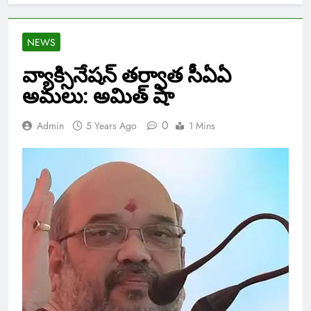
NEWS
వ్యాక్సినేషన్ తర్వాత సీఏఏ
అమలు: అమిత్ షా
0
Admin
5 Years Ago
1 Mins