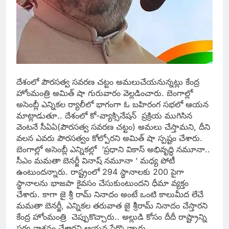
దేశంలో పౌరసత్వ సవరణ చట్టం అమలుచేయనున్నట్లు కేంద్ర
హోంమంత్రి అమిత్ షా గురువారం వెల్లడించారు. బెంగాల్లో
అసెంబ్లీ ఎన్నికల ర్యాలీలో భాగంగా ఓ బహిరంగ సభలో ఆయన
మాట్లాడుతూ.. దేశంలో కో-వ్యాక్సినేషన్ ప్రక్రియ ముగిసిన
వెంటనే సీఏఏ(పౌరసత్వ సవరణ చట్టం) అమలు చేస్తామని, దీని
వలన ఎవరు పౌరసత్వం కోల్పోరని అమిత్ షా స్పష్టం చేశారు.
బెంగాల్లో అసెంబ్లీ ఎన్నికల్లో ‘ప్రధాని వికాస్ అభివృద్ధి నమూనా..
సీఎం మమతా బెనర్జీ వినాష్ నమూనా ‘ మధ్య పోటీ
ఉంటుందన్నారు. రాష్ట్రంలో 294 స్థానాలకు 200 పైగా
స్థానాలను భాజపా కైవసం చేసుకుంటుందని ధీమా వ్యక్తం
చేశారు. కాగా జై శ్రీ రామ్ నినాదం అంటే ఒంటి కాలుమీద లేచే
మమతా బెనర్జీ, ఎన్నికల తరువాత జై శ్రీరామ్ నినాదం చేస్తారని
కేంద్ర హోంమంత్రి చెప్పుకొచ్చారు.. అల్లుడి కోసం దీదీ రాష్ట్రాన్ని
సర్వ నాశనం చేశారని ఆయన పేర్కొన్నారు.