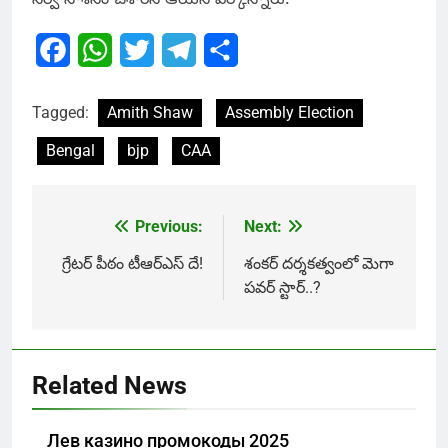
Facebook
WhatsApp
Twitter
Telegram
Share
Tagged:
Amith Shaw
Assembly Election
Bengal
bjp
CAA
Previous:
Next:
Post
navigation
గ్రేటర్ పీఠం టీఆర్ఎస్ దే!
శంకర్ దర్శకత్వంలో మెగా
పవర్ స్టార్..?
Related News
Лев казино промокоды 2025