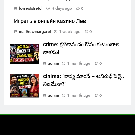
forreststretch
4 days ago
0
Играть в онлайн казино Лев
matthewmargaret
1 week ago
0
crime: క్షణికానందం కోసం కుటుంబాల
నాశనం!
admin
1 month ago
0
cinima: “కావ్య మారన్ – అనిరుధ్ పెళ్లి..
నిజమేనా?”
admin
1 month ago
0