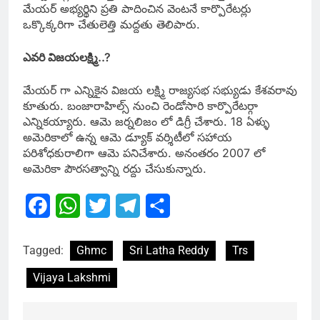
మేయర్ అభ్యర్థిని ప్రతి పాదించిన వెంటనే కార్పొరేటర్లు
ఒక్కొక్కరిగా చేతులెత్తి మద్దతు తెలిపారు.
ఎవరి విజయలక్ష్మి..?
మేయర్ గా ఎన్నికైన విజయ లక్ష్మి రాజ్యసభ సభ్యుడు కేశవరావు
కూతురు. బంజారాహిల్స్ నుంచి రెండోసారి కార్పొరేటర్గా
ఎన్నికయ్యారు. ఆమె జర్నలిజం లో డిగ్రీ చేశారు.
18 ఏళ్ళు
అమెరికాలో
ఉన్న ఆమె డ్యూక్ వర్శిటీలో సహాయ
పరిశోధకురాలిగా ఆమె పనిచేశారు. అనంతరం 2007 లో
అమెరికా పౌరసత్వాన్ని రద్దు చేసుకున్నారు.
Facebook
WhatsApp
Twitter
Telegram
Share
Tagged:
Ghmc
Sri Latha Reddy
Trs
Vijaya Lakshmi