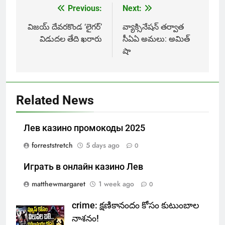
Previous:
Next:
Post
navigation
విజయ్ దేవరకొండ ‘లైగర్’
వ్యాక్సినేషన్ తర్వాత
విడుదల తేది ఖరారు
సీఏఏ అమలు: అమిత్
షా
Related News
Лев казино промокоды 2025
forreststretch
5 days ago
0
Играть в онлайн казино Лев
matthewmargaret
1 week ago
0
crime: క్షణికానందం కోసం కుటుంబాల
నాశనం!