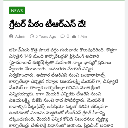
NEWS
గ్రేటర్ పీఠం టీఆర్ఎస్ దే!
0
Admin
5 Years Ago
1 Min
జిహెచ్ఎంసి కొత్త పాలక వర్గం గురువారం కొలువుదిరింది. కొత్తగా
ఎన్నికైన 149 మంది కార్పొరేటర్లతో ప్రిసైడింగ్ అధికారి
(హైదరాబాద్ కలెక్టర్)శ్వేతా మహంతి నాల్గు భాషల్లో ప్రమాణ
స్వీకారం చేయించారు. అనంతరం మేయర్ ఎన్నిక
నిర్వహించారు. అధికార టీఆర్ఎస్ నుంచి బంజారాహిల్స్
కార్పొరేటర్గా ఎన్నికైన గద్వాల విజయలక్ష్మి మేయర్ గా, డిప్యూటీ
మేయర్ గా తార్నాక కార్పొరేటర్గా గెలిచిన మోతె శ్రీలత
ఎన్నికయ్యారు. కాగా మేయర్ ఎన్నికకు టీఆరెస్ నుంచి
విజయలక్ష్మి, బీజేపీ నుంచి రాధ పోటీపడ్డారు. మేయర్ కి
కావాల్సిన సీట్లు(ఎక్స్ అఫిషియో ఓట్లతో కలిపి) తక్కువగా
ఉండడంతో ఎంఐఎం మద్దతుతో టీఆర్ఎస్ గ్రేటర్ పీఠాన్ని
దక్కించుకుంది. మేయర్ ఎన్నిక కోవిడ్ నిబంధనలు దృష్ట్యా
కార్పొరేటర్లు చేతులెత్తే విధానంలో జరిగింది. ప్రిసైడింగ్ అధికారి