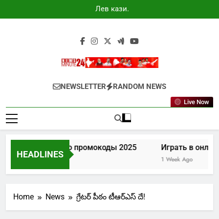
Skip
Лев казино
to
промокоды
2025
content
Newsminute24
Get All Updated Telugu News
NEWSLETTER
RANDOM NEWS
Live Now
Лев казино промокоды 2025
Играть в онлайн
HEADLINES
5 Days Ago
1 Week Ago
Home
News
గ్రేటర్ పీఠం టీఆర్ఎస్ దే!