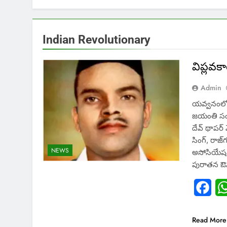
Indian Revolutionary
విప్లవక
Admin
యవ్వనంలో ద
జయంతి సంద
దేవ్ థాపర్
సింగ్, రాజ్
NEWS
అసోసియేషన
పురాతన ఔన
Fac
Read More