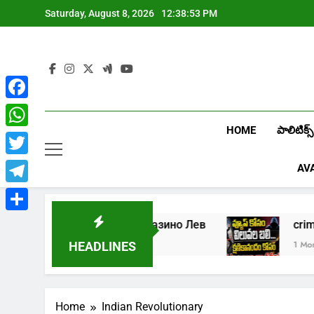
Skip
Saturday, August 8, 2026
12:38:53 PM
to
content
Facebook
HOME
పాలిటిక్స్
WhatsApp
Twitter
AV
Telegram
Share
5
Играть в онлайн казино Лев
1 Week Ago
1 Month 
HEADLINES
Home
Indian Revolutionary