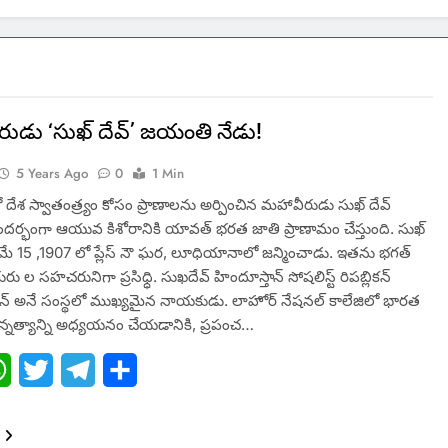
ారుడు ‘సుఖ్ దేవ్’ జయంతి నేడు!
5 Years Ago
0
1 Min
ేశ స్వాతంత్ర్యం కోసం ప్రాణాలను అర్పించిన మహావీరుడు సుఖ్ దేవ్
ర్భంగా ఆయువ కిశోరానికి యావత్ భరత జాతి ప్రాణామం చేస్తుంది. సుఖ్
 మే 15 ,1907 లో ప్లేస్ నౌ ఘర, లూధియానాలో జన్మించాడు. ఇతను భగత్
‌గురు ల సహచరునిగా ప్రసిధ్ధి. సుఖదేవ్ హిందూస్తాన్ సోషలిస్ట్ రిపబ్లికన్
్ అనే సంస్థలో ముఖ్యమైన నాయకుడు. లాహోర్ నేషనల్ కాలేజిలో భారత
్నత్యాన్ని అధ్యయనం చేయడానికి, ప్రపంచ…
ebook
WhatsApp
Twitter
Telegram
Share