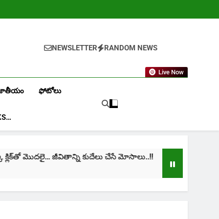
NEWSLETTER
RANDOM NEWS
Live Now
జాతీయం
ఫోటోలు
KS…
ిక్‌తో మొదలై… జీవితాన్ని కుదేలు చేసే మోసాలు..!!
cini
1 Mon