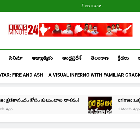
Лев казино
промокоды
2025
Newsminute24
Get All Updated Telugu News
సినిమా
ఆధ్యాత్మికం
ఆంధ్రప్రదేశ్
తెలంగాణ
క్రీడలు
ATAR: FIRE AND ASH – A VISUAL INFERNO WITH FAMILIAR CRAC
crime: క్షణికానందం కోసం కుటుంబాల నాశనం!
crime: ఒక్క క్ల
Ago
1 Month Ago