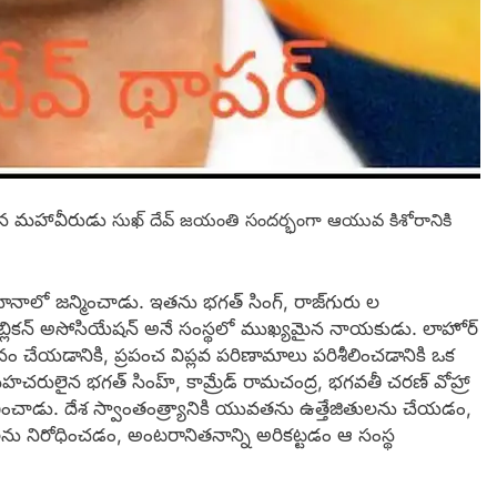
చిన మహావీరుడు
సుఖ్ దేవ్ జయంతి సందర్భంగా ఆయువ కిశోరానికి
యానాలో జన్మించాడు. ఇతను భగత్ సింగ్, రాజ్‌గురు ల
్ రిపబ్లికన్ అసోసియేషన్ అనే సంస్థలో ముఖ్యమైన నాయకుడు. లాహోర్
ం చేయడానికి, ప్రపంచ విప్లవ పరిణామాలు పరిశీలించడానికి ఒక
న సహచరులైన భగత్ సింహ్, కామ్రేడ్ రామచంద్ర, భగవతీ చరణ్ వోహ్రా
ంచాడు. దేశ స్వాంతంత్ర్యానికి యువతను ఉత్తేజితులను చేయడం,
ు నిరోధించడం, అంటరానితనాన్ని అరికట్టడం ఆ సంస్థ