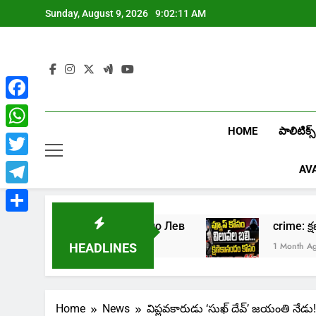
Skip
Sunday, August 9, 2026
9:02:12 AM
to
content
Facebook
HOME
పాలిటిక్స్
WhatsApp
Twitter
AV
Telegram
Share
ь в онлайн казино Лев
crime: క్షణికానంద
s Ago
1 Month Ago
HEADLINES
Home
News
విప్లవకారుడు ‘సుఖ్ దేవ్’ జయంతి నేడు!