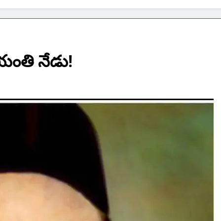
జయంతి నేడు!