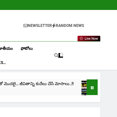
NEWSLETTER
RANDOM NEWS
Live Now
జాతీయం
ఫోటోలు
KS…
వితాన్ని కుదేలు చేసే మోసాలు..!!
cinima: “నా జీవితం
1 Month Ago