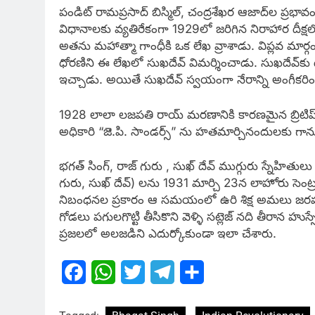
పండిట్ రామప్రసాద్ బిస్మిల్, చంద్రశేఖర ఆజాద్‌ల ప్ర
విధానాలకు వ్యతిరేకంగా 1929లో జరిగిన నిరాహార దీక్ష
అతను మహాత్మా గాంధీకి ఒక లేఖ వ్రాశాడు. విప్లవ మార్గం
ధోరణిని ఈ లేఖలో సుఖదేవ్ విమర్శించాడు. సుఖదేవ్‌కు ఉ
ఇచ్చాడు. అయితే సుఖదేవ్ స్వయంగా నేరాన్ని అంగీకరించ
1928 లాలా లజపతి రాయ్ మరణానికి కారణమైన బ్రిటిష్ ప్రభ
అధికారి “జె.పి. సాండర్స్” ను హతమార్చినందులకు గా
భగత్ సింగ్, రాజ్ గురు , సుఖ్ దేవ్ ముగ్గురు స్నేహితులు
గురు, సుఖ్ దేవ్) లను 1931 మార్చి 23న లాహోరు సెం
నిబంధనల ప్రకారం ఆ సమయంలో ఉరి శిక్ష అమలు జరపడ
గోడలు పగులగొట్టి తీసికొని వెళ్ళి సట్లెజ్ నది తీరాన
ప్రజలలో అలజడిని ఎదుర్కోకుండా ఇలా చేశారు.
Facebook
WhatsApp
Twitter
Telegram
Share