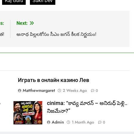
Raj Guru
Sukh Dev
s:
Next:
త!
అనాథ పిల్లలకోసం సీఎం జగన్ కీలక నిర్ణయం!
Играть в онлайн казино Лев
Matthewmargaret
2 Weeks Ago
0
ల
cinima: “కావ్య మారన్ – అనిరుధ్ పెళ్లి..
నిజమేనా?”
Admin
1 Month Ago
0