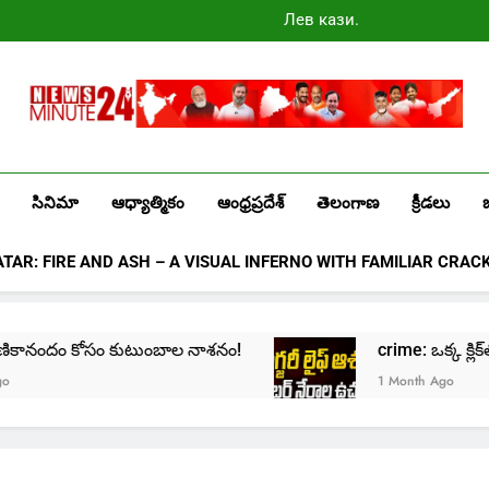
Лев казино
промокоды
2025
Newsminute24
Get All Updated Telugu News
సినిమా
ఆధ్యాత్మికం
ఆంధ్రప్రదేశ్
తెలంగాణ
క్రీడలు
ATAR: FIRE AND ASH – A VISUAL INFERNO WITH FAMILIAR CRAC
ం కోసం కుటుంబాల నాశనం!
crime: ఒక్క క్లిక్‌తో మొదలై… జీ
1 Month Ago