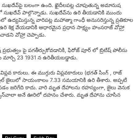
భావం సుఖదేవ్‌పై బలంగా ఉంది. ఖైదీలపట్ల చూపుతున్న అమానుష
లో సుఖదేవ్ పాల్గొన్నాడు. సుఖదేవ్‌ను ఉరి తీయడానికి ముందు
లో ఉద్యమిస్తున్న వారిపట్ల మహాత్మా గాంధీ అనుసరిస్తున్న ప్రతికూల
రి శిక్ష వేయడానికి ఆధారమైన ప్రధాన సాక్ష్యం హంసరాజ్ వోహ్రా
ాడని వోహ్రా చెప్పాడు.
ుత్వం పై పగతీర్చుకోవడానికి, ఫిరోజ్ పూర్ లో బ్రిటిష్ పోలీసు
ను మార్చి 23 1931 న ఉరితీయబడ్డాడు.
 విప్లవ కారులు. ఈ ముగ్గురు విప్లవకారులు (భగత్ సింగ్ , రాజ్
ట్రల్ జైలులో సాయంకాలం 7.33 సమయానికి ఉరి తీశారు. అప్పటి
ం జరిగేది కాదు. వారి మృత దేహాలను రహస్యంగా, జైలు వెనుక
 హుస్సేన్‌వాలా అనే ఊరిలో దహనం చేశారు. మృత దేహాను చూసిన