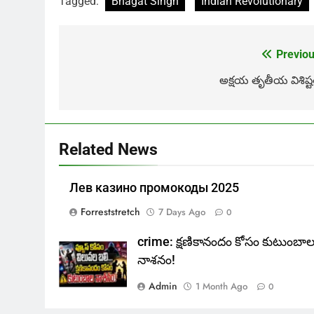
Tagged:
Bhagat Singh
Indian Revolutionary
Previou
Post
navigation
అక్షయ తృతీయ విశిష్ట
Related News
Лев казино промокоды 2025
Forreststretch
7 Days Ago
0
crime: క్షణికానందం కోసం కుటుంబా
నాశనం!
Admin
1 Month Ago
0