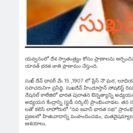
యవ్వనంలో దేశ స్వాతంత్ర్యం కోసం ప్రాణాలను అర్పిం
యావత్ భరత జాతి ప్రాణామం చేస్తుంది.
సుఖ్ దేవ్ థాపర్ మే 15 ,1907 లో ప్లేస్ నౌ ఘర, లూధి
సహచరునిగా ప్రసిధ్ధి. సుఖదేవ్ హిందూస్తాన్ సోషలిస్ట
నేషనల్ కాలేజిలో భారత పురాతన ఔన్నత్యాన్ని అధ్యయన
అధ్యయన కేంద్రాన్ని (స్టడీ సర్కిల్) ప్రాంభించాడట. త
లతో కలిసి లాహోరులో “నవ జవాన్ భారత సభ” ప్రారంభి
ప్రజలలో హేతువాదాన్ని పెంపొందించడం, మతవైషమ్యాలన
ఆశయాలు.