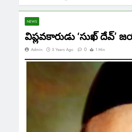
NEWS
విప్లవకారుడు ‘సుఖ్ దేవ్’ 
0
Admin
5 Years Ago
1 Min