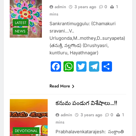
admin
3 years ago
0
1
mins
LATEST
Sankrantimuggulu: (Chamakuri
sravani…V..
NEWS
Urlugonda,M..mothey,D..suryapeta)
(తనుశ్రీ, నల్లగొండ) (Drushyasri,
kuntluru, Hayathnagar)
Facebook
WhatsApp
Twitter
Telegram
Share
Read More
కనుమ పండుగ విశేషాలు…!!
admin
3 years ago
0
1
mins
DEVOTIONAL
Prabhalavenkatarajesh: సంక్రాంతి