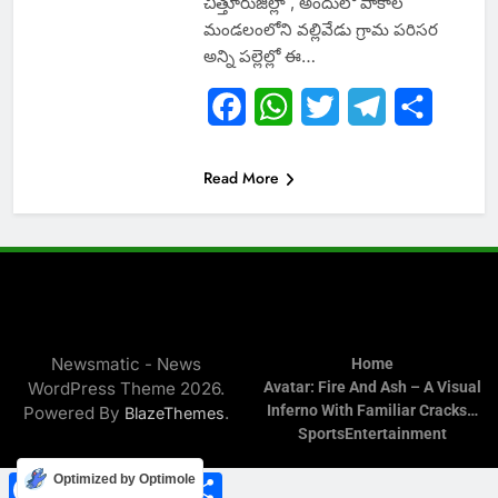
చిత్తూరుజిల్లా , అందులో పాకాల
మండలంలోని వల్లివేడు గ్రామ పరిసర
అన్ని పల్లెల్లో ఈ…
Facebook
WhatsApp
Twitter
Telegram
Share
Read More
Newsmatic - News
Home
WordPress Theme 2026.
Avatar: Fire And Ash – A Visual
Inferno With Familiar Cracks…
Powered By
.
BlazeThemes
Sports
Entertainment
Facebook
WhatsApp
Twitter
Telegram
Share
Optimized by Optimole