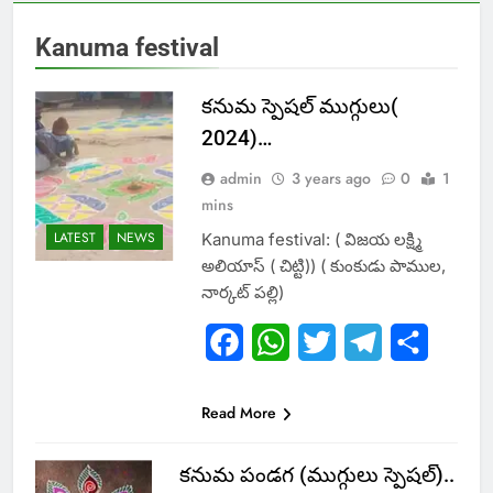
Kanuma festival
కనుమ స్పెషల్ ముగ్గులు(
2024)…
admin
3 years ago
0
1
mins
LATEST
NEWS
Kanuma festival: ( విజయ లక్ష్మి
అలియాస్ ( చిట్టి)) ( కుంకుడు పాముల,
నార్కట్ పల్లి)
Facebook
WhatsApp
Twitter
Telegram
Share
Read More
కనుమ పండగ (ముగ్గులు స్పెషల్)..