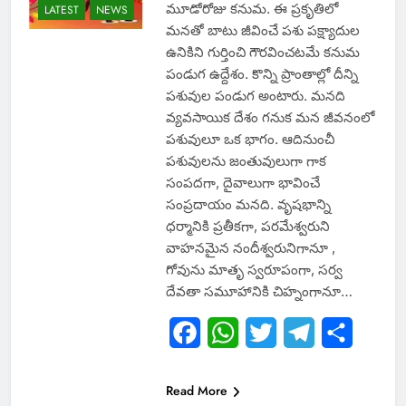
మూడోరోజు కనుమ. ఈ ప్రకృతిలో
LATEST
NEWS
మనతో బాటు జీవించే పశు పక్ష్యాదుల
ఉనికిని గుర్తించి గౌరవించటమే కనుమ
పండుగ ఉద్దేశం. కొన్ని ప్రాంతాల్లో దీన్ని
పశువుల పండుగ అంటారు. మనది
వ్యవసాయిక దేశం గనుక మన జీవనంలో
పశువులూ ఒక భాగం. ఆదినుంచీ
పశువులను జంతువులుగా గాక
సంపదగా, దైవాలుగా భావించే
సంప్రదాయం మనది. వృషభాన్ని
ధర్మానికి ప్రతీకగా, పరమేశ్వరుని
వాహనమైన నందీశ్వరునిగానూ ,
గోవును మాతృ స్వరూపంగా, సర్వ
దేవతా సమూహానికి చిహ్నంగానూ…
Facebook
WhatsApp
Twitter
Telegram
Share
Read More