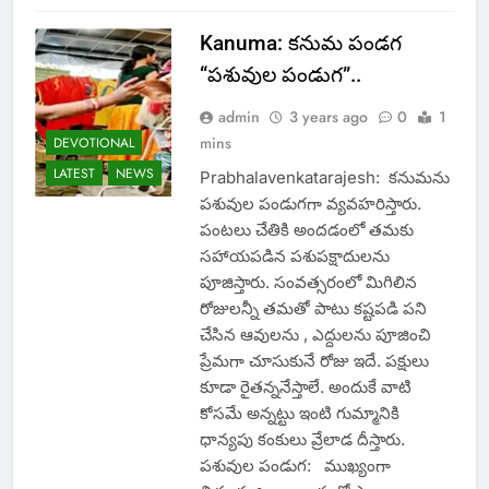
Kanuma: కనుమ పండగ
“పశువుల పండుగ”..
admin
3 years ago
0
1
mins
DEVOTIONAL
LATEST
NEWS
Prabhalavenkatarajesh: కనుమను
పశువుల పండుగగా వ్యవహరిస్తారు.
పంటలు చేతికి అందడంలో తమకు
సహాయపడిన పశుపక్షాదులను
పూజిస్తారు. సంవత్సరంలో మిగిలిన
రోజులన్నీ తమతో పాటు కష్టపడి పని
చేసిన ఆవులను , ఎద్దులను పూజించి
ప్రేమగా చూసుకునే రోజు ఇదే. పక్షులు
కూడా రైతన్ననేస్తాలే. అందుకే వాటి
కోసమే అన్నట్టు ఇంటి గుమ్మానికి
ధాన్యపు కంకులు వ్రేలాడ దీస్తారు.
పశువుల పండుగ: ముఖ్యంగా