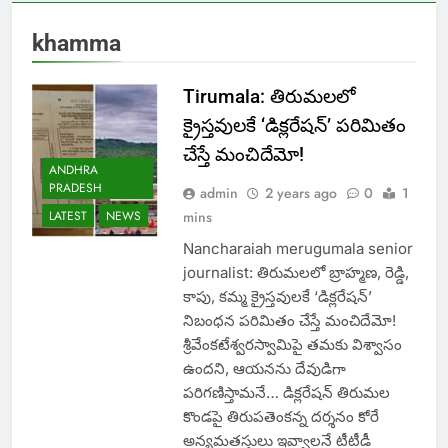
khamma
Tirumala: తిరుమలలో
క్రైస్తవులకే ‘డిక్లరేషన్’ పరిమితం
చేస్తే మంచిదేమో!
ANDHRA
PRADESH
admin
2 years ago
0
1
LATEST
NEWS
mins
Nancharaiah merugumala senior
journalist: తిరుమలలో బ్రాహ్మణ, రెడ్డి,
కాపు, కమ్మ క్రైస్తవులకే ‘డిక్లరేషన్’
నిబంధన పరిమితం చేస్తే మంచిదేమో!
శ్రీవేంకటేశ్వరస్వామిపై తమకు విశ్వాసం
ఉందని, ఆయనను దేవుడిగా
పరిగణిస్తామనే… డిక్లరేషన్ తిరుమల
కొండపై తిరుపతెంకన్న దర్శనం కోరే
అన్యమతస్తులు ఇవ్వాలనే టీటీడీ