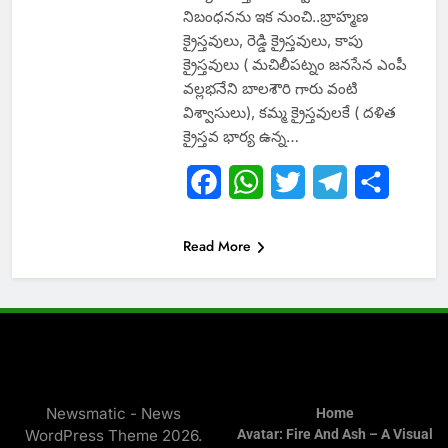
నిబంధనను ఇక నుంచి..బ్రాహ్మణ
క్రైస్తవులు, రెడ్డి క్రైస్తవులు, కాపు
క్రైస్తవులు ( మచిలీపట్నం జనసేన ఎంపీ
వల్లభనేని బాలశౌరి గారు వంటి
విశ్వాసులు), కమ్మ క్రైస్తవులకే ( దళిత
క్రైస్తవ భార్య ఉన్న…
Facebook
WhatsApp
Twitter
Telegram
Share
Read More
Newsmatic - News
Home
WordPress Theme 2026.
Avatar: Fire And Ash – A Visual