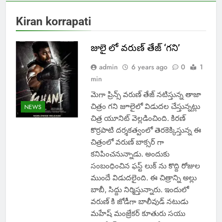
Kiran korrapati
జులై లో వరుణ్ తేజ్ ‘గని’
admin
6 years ago
0
1
min
మెగా ప్రిన్స్ వరుణ్ తేజ్ నటిస్తున్న తాజా
చిత్రం గని జూలైలో విడుదల చేస్తున్నట్లు
NEWS
చిత్ర యూనిట్ వెల్లడించింది. కిరణ్
కొర్రపాటి దర్శకత్వంలో తెరకెక్కిస్తున్న ఈ
చిత్రంలో వరుణ్ బాక్సర్ గా
కనిపించనున్నాడు. అందుకు
సంబంధించిన ఫస్ట్ లుక్ ను కొద్ది రోజుల
ముందే విడుదలైంది. ఈ చిత్రాన్ని అల్లు
బాబీ, సిద్దు నిర్మిస్తున్నారు. ఇందులో
వరుణ్ కి జోడీగా బాలీవుడ్ నటుడు
మహేష్ మంజ్రేకర్ కూతురు సయు