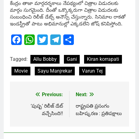
కేంద్రం తాజా మార్గదర్శకాలు నేపథ్యంలో చిత్రాల విడుదలకు
మార్గం సుగమైంది. దీంతో ఒక్కొక్కరుగా చిత్రాల విడుదలకు
సంబంధించి రిలీజ్ డేట్స్ అనౌన్స్ చేస్తున్నారు. సినిమాల రాకతో
ఇండస్ట్రీతో పాటు అభిమానుల్లో ఎక్కడలేని జోష్ కనిపిస్తోంది.
Facebook
WhatsApp
Twitter
Telegram
Share
Tagged:
Allu Bobby
Gani
Kiran korrapati
Movie
Sayu Manjrekar
Varun Tej
Previous:
Next:
Post
navigation
‘పుష్ప’ రిలీజ్ డేట్
రాష్ట్రపతి ప్రసంగం
వచ్చేసింది!!
బహిష్కరణ : ప్రతిపక్షాలు