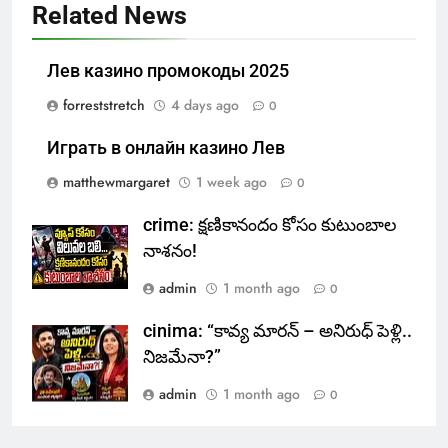
Related News
Лев казино промокоды 2025
forreststretch
4 days ago
0
Играть в онлайн казино Лев
matthewmargaret
1 week ago
0
crime: క్షణికానందం కోసం కుటుంబాల
నాశనం!
admin
1 month ago
0
cinima: “కావ్య మారన్ – అనిరుధ్ పెళ్లి..
నిజమేనా?”
admin
1 month ago
0