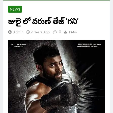
NEWS
జులై లో వరుణ్ తేజ్ ‘గని’
0
Admin
6 Years Ago
1 Min