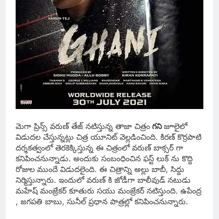
మెగా ప్రిన్స్ వరుణ్ తేజ్ నటిస్తున్న తాజా చిత్రం
గని
జూలైలో
విడుదల చేస్తున్నట్లు చిత్ర యూనిట్ వెల్లడించింది. కిరణ్ కొర్రపాటి
దర్శకత్వంలో తెరకెక్కిస్తున్న ఈ చిత్రంలో వరుణ్ బాక్సర్ గా
కనిపించనున్నాడు. అందుకు సంబంధించిన ఫస్ట్ లుక్ ను కొద్ది
రోజుల ముందే విడుదలైంది. ఈ చిత్రాన్ని
అల్లు బాబీ, సిద్దు
నిర్మిస్తున్నారు. ఇందులో వరుణ్ కి జోడీగా బాలీవుడ్ నటుడు
మహేష్ మంజ్రేకర్ కూతురు సయు మంజ్రేకర్ నటిస్తుంది. ఉపేంద్ర
, జగపతి బాబు, సునీల్ ప్రధాన పాత్రల్లో కనిపించనున్నారు.