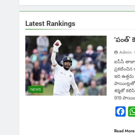
Latest Rankings
‘పంత్’ కెర
Admin
ఐసీసీ తాజా
ప్రకటించిన 
ఇది ఉత్తమ 
పాయింట్లతో)
NEWS
శర్మతో కలిస
919 పాయింట
Fac
Read More