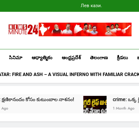
Лев казино
промокоды
2025
Newsminute24
Get All Updated Telugu News
సినిమా
ఆధ్యాత్మికం
ఆంధ్రప్రదేశ్
తెలంగాణ
క్రీడలు
ATAR: FIRE AND ASH – A VISUAL INFERNO WITH FAMILIAR CRAC
me: క్షణికానందం కోసం కుటుంబాల నాశనం!
crime: ఒక్క క్లిక
o
1 Month Ago