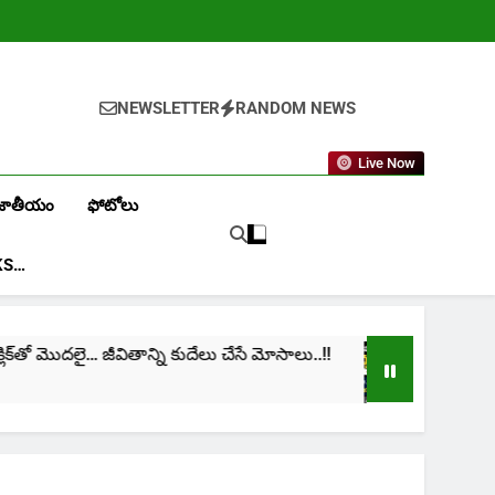
NEWSLETTER
RANDOM NEWS
Live Now
జాతీయం
ఫోటోలు
KS…
్‌తో మొదలై… జీవితాన్ని కుదేలు చేసే మోసాలు..!!
cinima
1 Month