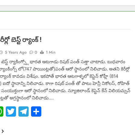
ీర్లో బెస్ట్ ర్యాంక్ !
5 Years Ago
0
1 Min
 టెస్ట్ ర్యాకింగ్స్లో భారత ఆటగాడు రిషబ్ పంత్ సత్తా చాటాడు. బుధవారం
ర్యాంకింగ్స్ లో(747 పాయింట్లతో)పంత్ ఆరో స్థానంలో నిలిచాడు. అతని కెరీర్లో
ర్యాంక్ కావడం విశేషం. ఇకపోతే భారత ఆటగాళ్ళలో కెప్టెన్ కోహ్లీ (814
 ఐదో స్థానాన్ని నిలిచాడు. కాగా రిషబ్‌ పంత్‌ తో పాటు హెన్రీ నికోలస్‌, రోహిత్‌
ి సంయుక్తంగా ఆరో స్థానంలో నిలిచాడు. న్యూజిలాండ్‌ కెప్టెన్ కేన్‌ విలియమ్సన్‌
్లతో అగ్రస్థానంలో నిలిచాడు….
ebook
WhatsApp
Twitter
Telegram
Share