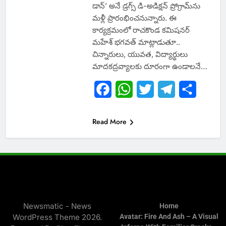
డాన్’ అనే డ్రగ్స్ డి-అడిక్షన్ ప్రోగ్రామ్‌ను
మళ్లీ ప్రారంభించనున్నారు. ఈ
కార్యక్రమంలో రాచకొండ కమిషనర్‌
మహేశ్‌ భగవత్‌ మాట్లాడుతూ..
చిన్నారులు, యువత, విద్యార్థులు
మాదకద్రవ్యాలకు దూరంగా ఉండాలనే…
Facebook
WhatsApp
Twitter
Telegram
Share
Read More
Newsmatic - News
Home
WordPress Theme 2026.
Avatar: Fire And Ash – A Visual