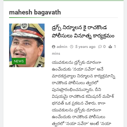
mahesh bagavath
డ్రగ్స్ నిర్మూలన కై రాచకొండ
పోలీసులు వినూత్న కార్యక్రమం
admin
5 years ago
0
1
mins
NEWS
యువకులను డ్రగ్స్‌కు దూరంగా
ఉంచేందుకు ‘నయా సవేరా’ అనే
మాదకద్రవ్యాల నిర్మూలన కార్యక్రమాన్ని
రాచకొండ పోలీసులు త్వరలో
పునఃప్రారంభించనున్నారు. దీని
విష‌య‌మై రాచకొండ కమిషనర్‌ మహేశ్‌
భగవత్ ఒక ప్ర‌క‌ట‌న చేశారు. కాగా
యువకులను డ్రగ్స్‌కు దూరంగా
ఉంచేందుకు రాచకొండ పోలీసులు
త్వరలో ‘నయా సవేరా’ అంటే ‘నయా