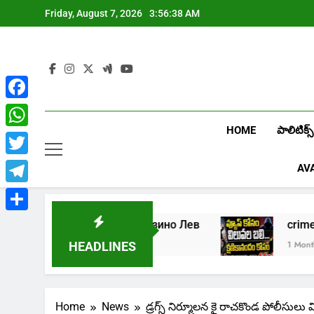
Skip
Friday, August 7, 2026
3:56:39 AM
to
content
Facebook
HOME
పాలిటిక్స్
WhatsApp
Twitter
AV
Telegram
Share
Играть в онлайн казино Лев
crime: క
1 Week Ago
1 Month Ago
HEADLINES
Home
News
డ్రగ్స్ నిర్మూలన కై రాచకొండ పోలీసులు 