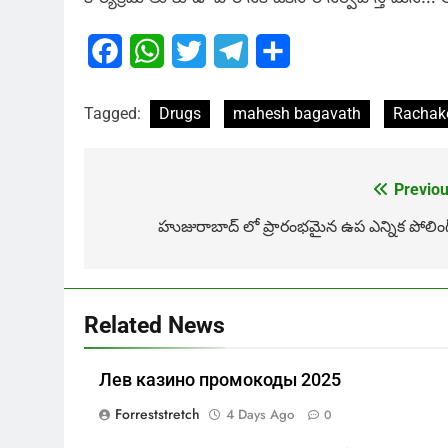
Facebook
WhatsApp
Twitter
Telegram
Share
Tagged:
Drugs
mahesh bagavath
Rachak
Previou
Post
navigation
హుజురాబాద్ లో ప్రారంభమైన ఉప ఎన్నిక పోలింగ్
Related News
Лев казино промокоды 2025
Forreststretch
4 Days Ago
0