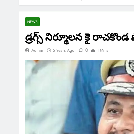
NEWS
డ్రగ్స్ నిర్మూలన కై రాచకొం
0
Admin
5 Years Ago
1 Mins