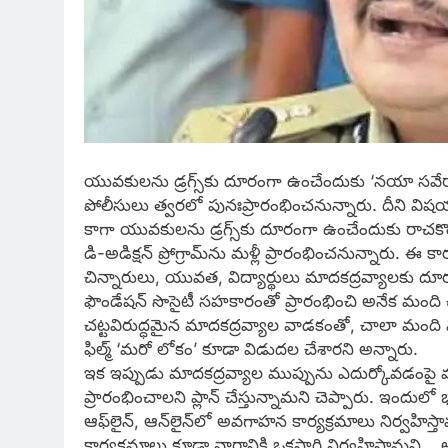
యువకులను డ్రగ్స్‌కు దూరంగా ఉంచేందుకు ‘నయా సవేరా’
పోలీసులు త్వరలో పునఃప్రారంభించనున్నారు. దీని విష‌
కాగా యువకులను డ్రగ్స్‌కు దూరంగా ఉంచేందుకు రాచకొ
డి-అడిక్షన్ ప్రోగ్రామ్‌ను మళ్లీ ప్రారంభించనున్నారు. 
చిన్నారులు, యువత, విద్యార్థులు మాదకద్రవ్యాలకు దూ
ఫౌండేషన్‌ సొసైటీ సహకారంతో ప్రారంభించి అనేక మంది చ
చట్టవిరుద్ధమైన మాదకద్రవ్యాల వాడకంతో, చాలా మంది విద్య
ఫిల్మ్ ‘మరో లోకం’ కూడా విడుదల చేశార‌ని అన్నారు.
ఇక ఇప్పుడు మాదకద్రవ్యాల ముప్పును ఎదుర్కోవడంపై మ‌
ప్రారంభించాలని ప్లాన్ చేస్తున్నామని చెప్పారు. ఇందు
ఆఫ్‌లైన్, ఆన్‌లైన్‌లో అవగాహన కార్యక్రమాలు నిర్వహిస్
కార్యక్రమాలు కూడా వారానికి ఒకసారి నిర్వహిస్తామ‌న