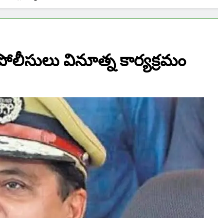
డ పోలీసులు వినూత్న కార్యక్రమం