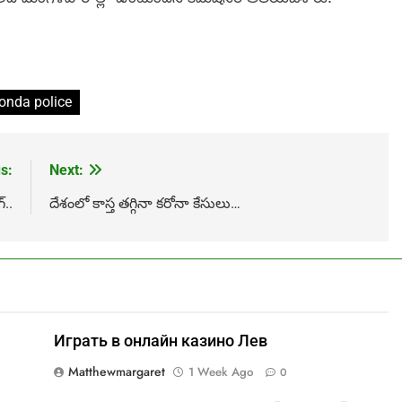
onda police
s:
Next:
..
దేశంలో కాస్త తగ్గినా కరోనా కేసులు…
Играть в онлайн казино Лев
Matthewmargaret
1 Week Ago
0