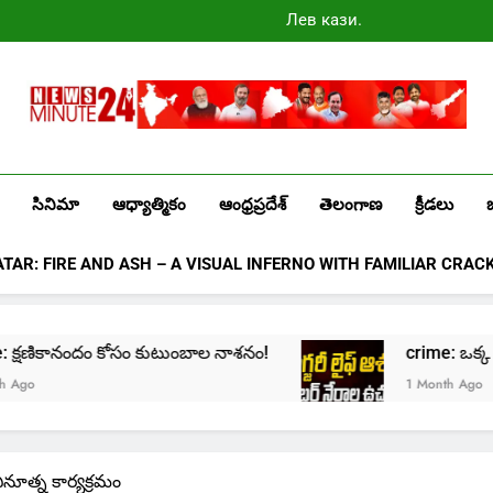
Лев казино
промокоды
2025
Newsminute24
Get All Updated Telugu News
సినిమా
ఆధ్యాత్మికం
ఆంధ్రప్రదేశ్
తెలంగాణ
క్రీడలు
ATAR: FIRE AND ASH – A VISUAL INFERNO WITH FAMILIAR CRAC
్షణికానందం కోసం కుటుంబాల నాశనం!
crime: ఒక్క క్లిక్‌తో మ
1 Month Ago
వినూత్న కార్యక్రమం