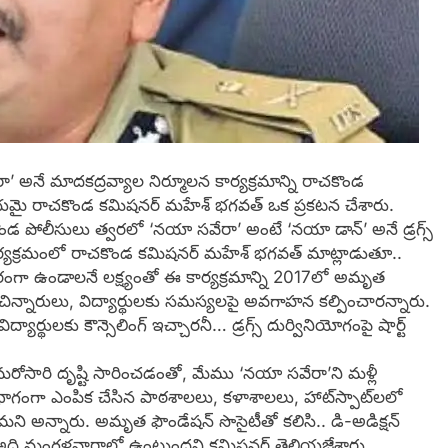
 అనే మాదకద్రవ్యాల నిర్మూలన కార్యక్రమాన్ని రాచకొండ
య‌మై రాచకొండ కమిషనర్‌ మహేశ్‌ భగవత్ ఒక ప్ర‌క‌ట‌న చేశారు.
ండ పోలీసులు త్వరలో ‘నయా సవేరా’ అంటే ‘నయా డాన్’ అనే డ్రగ్స్
ఈ కార్యక్రమంలో రాచకొండ కమిషనర్‌ మహేశ్‌ భగవత్‌ మాట్లాడుతూ..
రంగా ఉండాలనే లక్ష్యంతో ఈ కార్యక్రమాన్ని 2017లో అమృత
ిన్నారులు, విద్యార్థులకు సమస్యలపై అవగాహన కల్పించార‌న్నారు.
ార్థులకు కౌన్సెలింగ్ ఇచ్చారనీ… డ్రగ్స్ దుర్వినియోగంపై షార్ట్
రోసారి దృష్టి సారించడంతో, మేము ‘నయా సవేరా’ని మళ్లీ
లో భాగంగా ఎంపిక చేసిన పాఠశాలలు, కళాశాలలు, హాట్‌స్పాట్‌లలో
తామ‌ని అన్నారు. అమృత ఫౌండేషన్ సొసైటీతో కలిసి.. డి-అడిక్షన్
ి… అది మంగళవారాల్లో ఉంటుందని కమిషనర్ తెలియ‌జేశారు.