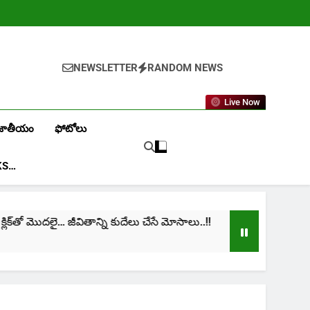
NEWSLETTER
RANDOM NEWS
Live Now
జాతీయం
ఫోటోలు
KS…
ొదలై… జీవితాన్ని కుదేలు చేసే మోసాలు..!!
cinima: “నా
1 Month Ago