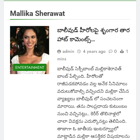
Mallika Sherawat
బాలీవుడ్ హీరోలపై శృంగార తార
హాట్ కామెంట్స్…
admin
4 years ago
0
1
mins
ENTERTAINMENT
బాలీవుడ్ సెక్సీబాంబ్ మల్లికాశెరావత్
బాంబ్ పేల్చింది. హీరోలతో
రాజీపడకపోవడం వల్ల అనేక సినిమాలు
వదులుకోవాల్సి వచ్చిందని మల్లికా చేసిన
వ్యాఖ్యలు బాలీవుడ్ లో సంచలనంగా
మారాయి. తను సాంప్రదాయ కుటుంబం
నుంచి వచ్చినట్లు.. కెరీర్ తొలినాళ్లలో
చాలా వివక్షను ఎదుర్కొనట్లు తెలిపింది.
తాజాగా ఓ జాతీయ ఇంటర్వ్యూలో
మాట్లాడిన మల్లికా ఆసక్తికర విషయాలను