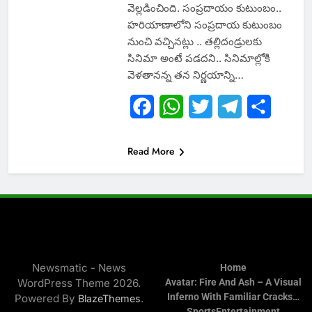
వెల్లడించింది. సంప్రదాయం కుటుంబం..
హరియాణాలోని సంప్రదాయ కుటుంబం
నుంచి వచ్చినట్లు .. తల్లిదండ్రులకు
సినిమా అంటే పడదని.. సినిమాల్లోకి
వెళతానన్న తన నిర్ణయాన్ని…
Facebook
WhatsApp
Twitter
Telegram
Share
Read More
Newsmatic - News
Home
WordPress Theme 2026.
Avatar: Fire And Ash – A Visual
Inferno With Familiar Cracks…
Powered By
.
BlazeThemes
Sports
Entertainment