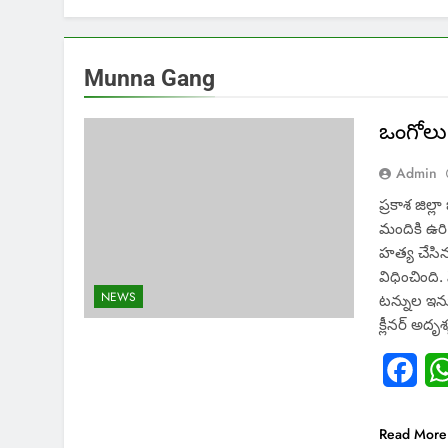
Munna Gang
ఒంగోలు 
Admin
ప్రకాశ జిల్ల
మందికి ఉరి శి
హత్య చేసి
విధించింది.
NEWS
టన్నుల ఇను
క్లీనర్‌ 
Fac
Read More