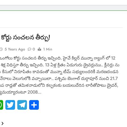
కోర్టు సంచలన తీర్పు!
5 Years Ago
0
1 Min
ా ఒంగోలు కోర్టు సంచలన తీర్పు ఇచ్చింది. హైవే కిల్లర్ మున్నా గ్యాంగ్ లో 12
క్ష విధిస్తూ తీర్పు ఇచ్చింది. 13 ఏళ్ల క్రితం ఏడుగురు డ్రైవర్లునుు.. క్లీనర్లు ను
న కేసులో నిరూపితం కావడంతో మున్నా టీమ్ సభ్యులందరికీ మరణదండన
 నేరాలు వెలుగులోకి వచ్చాయిలా.. పశ్చిమ బెంగాల్‌ దుర్గాపూర్‌ నుంచి 21.7
ప రాడ్లతో తమిళనాడులోని కల్పకంకు బయలుదేరిన లారీతోపాటు డ్రైవర్,
అదృశ్యమయ్యారంటూ 2008…
ebook
WhatsApp
Twitter
Telegram
Share