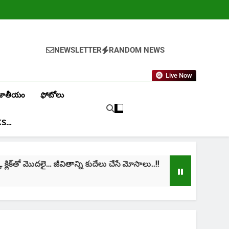
NEWSLETTER
RANDOM NEWS
Live Now
జాతీయం
ఫోటోలు
KS…
ిక్‌తో మొదలై… జీవితాన్ని కుదేలు చేసే మోసాలు..!!
cini
1 Mon