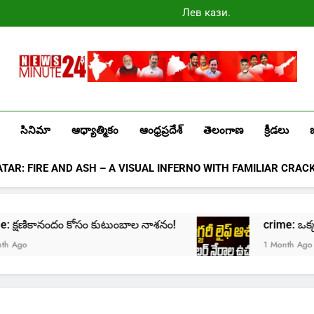
Лев казино
промокоды
2025
Newsminute24
Get All Updated Telugu News
సినిమా
ఆధ్యాత్మికం
ఆంధ్రప్రదేశ్
తెలంగాణ
క్రీడలు
ATAR: FIRE AND ASH – A VISUAL INFERNO WITH FAMILIAR CRAC
crime: క్షణికానందం కోసం కుటుంబాల నాశనం!
crime: ఒక్క క్ల
Ago
1 Month Ago