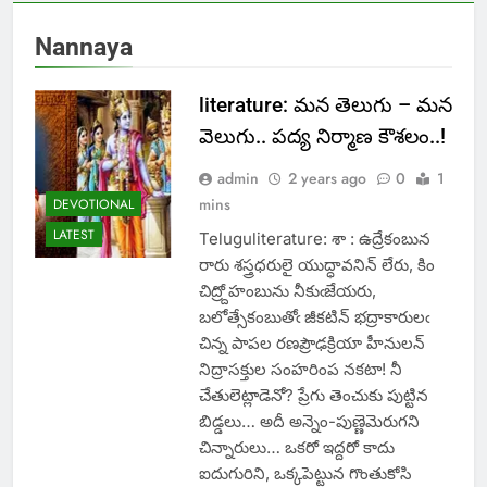
Nannaya
literature: మన తెలుగు – మన
వెలుగు.. పద్య నిర్మాణ కౌశలం..!
admin
2 years ago
0
1
mins
DEVOTIONAL
LATEST
Teluguliterature: శా : ఉద్రేకంబున
రారు శస్త్రధరులై యుద్ధావనిన్ లేరు, కిం
చిద్ర్దోహంబును నీకుఁజేయరు,
బలోత్సేకంబుతోఁ జీకటిన్ భద్రాకారులఁ
చిన్న పాపల రణప్రౌఢక్రియా హీనులన్
నిద్రాసక్తుల సంహరింప నకటా! నీ
చేతులెట్లాడెనో? ప్రేగు తెంచుకు పుట్టిన
బిడ్డలు… అదీ అన్నెం-పుణ్ణెమెరుగని
చిన్నారులు… ఒకరో ఇద్దరో కాదు
ఐదుగురిని, ఒక్కపెట్టున గొంతుకోసి