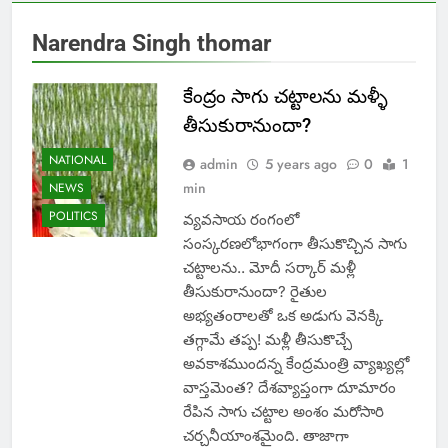
Narendra Singh thomar
కేంద్రం సాగు చట్టాలను మళ్ళీ
తీసుకురానుందా?
NATIONAL
admin
5 years ago
0
1
min
NEWS
POLITICS
వ్యవసాయ రంగంలో
సంస్కరణలోభాగంగా తీసుకొచ్చిన సాగు
చట్టాలను.. మోదీ సర్కార్‌ మళ్లీ
తీసుకురానుందా? రైతుల
అభ్యతంరాలతో ఒక అడుగు వెనక్కి
తగ్గామే తప్ప! మళ్లీ తీసుకొచ్చే
అవకాశముందన్న కేంద్రమంత్రి వ్యాఖ్యల్లో
వాస్తమెంత? దేశవ్యాప్తంగా దూమారం
రేపిన సాగు చట్టాల అంశం మరోసారి
చర్చనీయాంశమైంది. తాజాగా