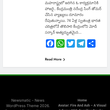
మహరాష్ట్రలో జరిగిన ఓ కార్యక్రమానికి
హాజరై.. కేంద్రమంత్రి నరేంద్ర సింగ్‌ తోమర్
చేసిన వ్యాఖ్యలు దూమారం
రేపుతున్నాయి. 74 ఏళ్ల స్వతంత్ర భారత
చరిత్రలోనే తొలిసారి కేంద్రంలోని మోదీ
సర్కార్‌ అత్యద్భుతమైన…
Facebook
WhatsApp
Twitter
Telegram
Share
Read More
Newsmatic - News
Home
WordPress Theme 2026.
Avatar: Fire And Ash – A Visual