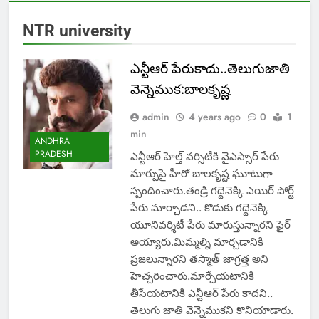
NTR university
ఎన్టీఆర్ పేరుకాదు..తెలుగుజాతి
వెన్నెముక:బాలకృష్ణ
admin
4 years ago
0
1
min
ANDHRA
PRADESH
ఎన్టీఆర్ హెల్త్ వర్సిటీకి వైఎస్సార్ పేరు
మార్పుపై హీరో బాలకృష్ట ఘూటుగా
స్పందించారు.తండ్రి గద్దెనెక్కి ఎయిర్ పోర్ట్
పేరు మార్చాడని.. కొడుకు గద్దెనెక్కి
యూనివర్శిటీ పేరు మారుస్తున్నారని ఫైర్
అయ్యారు.మిమ్మల్ని మార్చడానికి
ప్రజలున్నారని తస్మాత్ జాగ్రత్త అని
హెచ్చరించారు.మార్చేయటానికి
తీసేయటానికి ఎన్టీఆర్ పేరు కాదని..
తెలుగు జాతి వెన్నెముకని కొనియాడారు.