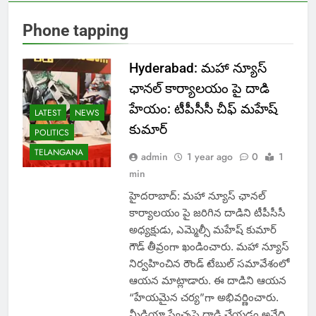
Phone tapping
Hyderabad: మహా న్యూస్
ఛానల్ కార్యాలయం పై దాడి
హేయం: టీపీసీసీ చీఫ్ మహేష్
LATEST
NEWS
కుమార్
POLITICS
TELANGANA
admin
1 year ago
0
1
min
హైదరాబాద్: మహా న్యూస్ ఛానల్
కార్యాలయం పై జరిగిన దాడిని టీపీసీసీ
అధ్యక్షుడు, ఎమ్మెల్సీ మహేష్ కుమార్
గౌడ్ తీవ్రంగా ఖండించారు. మహా న్యూస్
నిర్వహించిన రౌండ్ టేబుల్ సమావేశంలో
ఆయన మాట్లాడారు. ఈ దాడిని ఆయన
“హేయమైన చర్య”గా అభివర్ణించారు.
మీడియా స్వేచ్ఛపై దాడి చేయడం అనేది