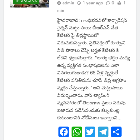
TELANGANA
admin
1 year ago
0
1
min
హైదరాబాద్: గాంధీభవన్‌లో కార్పొరేషన్
చైర్మన్ మెట్టు సాయి బీఆర్ఎస్ నేత
కేటీఆర్ పై తీవ్రస్థాయిలో
విరుచుకుపడ్డారు. ప్రతిపక్షంలో కూర్చుని
నీతి పాఠాలు చెప్పే అర్హత కేటీఆర్ కి
లేదని ధ్వజమెత్తారు. ‘‘భార్య భర్తల మధ్య
ఉన్న వ్యక్తిగత సంభాషణలను ఎలా
వినగలుగుతాడు? 65 ఏళ్ల వృద్ధులే
కేటీఆర్ పనితీరును చూసి తీవ్ర ఆగ్రహం
వ్యక్తం చేస్తున్నారు,’’ అని మెట్టుసాయి
విమర్శించారు. ఫోన్ ట్యాపింగ్
వ్యవహారంలో తెలంగాణ ప్రజల పరువు
బజారున పడేసినందుకు కల్వకుంట్ల
కుటుంబానికి నోటీసులు ఇవ్వాలని…
Facebook
WhatsApp
Twitter
Telegram
Share