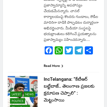
ప్రజాస్వామ్యాన్ని అపహాస్యం
చేయడమేనన్నారు. చానల్
కార్యాలయంపై కొందరు గుండాలు, రౌడీల
మాదిరిగా దాడికి పాల్పడటం దుర్మార్గంగా
అభివర్ణించారు. మీడియా సంస్థలపై
భయభ్రాంతులు కలిగించే ప్రయత్నాలను
ప్రజాస్వామ్యం సహించదన్నారు….
Facebook
WhatsApp
Twitter
Telegram
Share
Read More
IncTelangana: “కేటీఆర్
బట్టేబాజ్.. తెలంగాణ ప్రజలకు
క్షమాపణ చెప్పాలి” :
LATEST
NEWS
మెట్టుసాయి
POLITICS