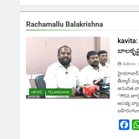
Rachamallu Balakrishna
kavita:
బాలకృష
Admin
హైదరాబాద్:
తీన్మార్ మల్
అనుచిత వ్
NEWS
TELANGANA
‘‘గౌరవ జాగృ
అసభ్య వ్య
బహిరంగంగా 
Fac