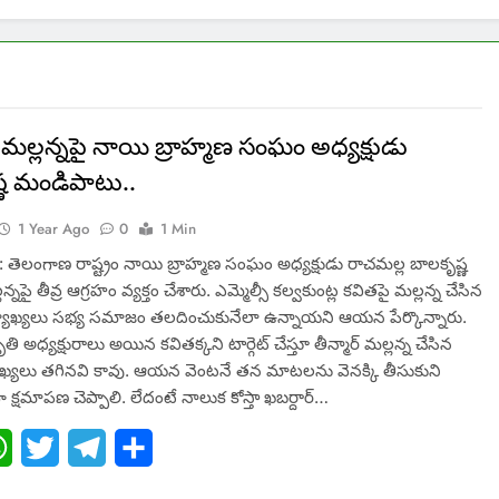
 మల్లన్నపై నాయి బ్రాహ్మణ సంఘం అధ్యక్షుడు
్ణ మండిపాటు..
1 Year Ago
0
1 Min
 తెలంగాణ రాష్ట్రం నాయి బ్రాహ్మణ సంఘం అధ్యక్షుడు రాచమల్ల బాలకృష్ణ
లన్నపై తీవ్ర ఆగ్రహం వ్యక్తం చేశారు. ఎమ్మెల్సీ కల్వకుంట్ల కవితపై మల్లన్న చేసిన
యాఖ్యలు సభ్య సమాజం తలదించుకునేలా ఉన్నాయని ఆయన పేర్కొన్నారు.
తి అధ్యక్షురాలు అయిన కవితక్కని టార్గెట్ చేస్తూ తీన్మార్ మల్లన్న చేసిన
ాఖ్యలు తగినవి కావు. ఆయన వెంటనే తన మాటలను వెనక్కి తీసుకుని
క్షమాపణ చెప్పాలి. లేదంటే నాలుక కోస్తా ఖబర్దార్…
ebook
WhatsApp
Twitter
Telegram
Share