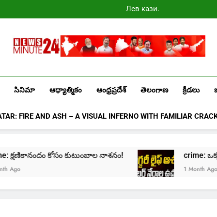
Лев казино
промокоды
2025
Newsminute24
Get All Updated Telugu News
సినిమా
ఆధ్యాత్మికం
ఆంధ్రప్రదేశ్
తెలంగాణ
క్రీడలు
ATAR: FIRE AND ASH – A VISUAL INFERNO WITH FAMILIAR CRAC
crime: క్షణికానందం కోసం కుటుంబాల నాశనం!
crime: ఒక్క క్ల
Ago
1 Month Ago