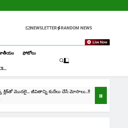
NEWSLETTER
RANDOM NEWS
Live Now
జాతీయం
ఫోటోలు
KS…
ిక్‌తో మొదలై… జీవితాన్ని కుదేలు చేసే మోసాలు..!!
cini
1 Mon