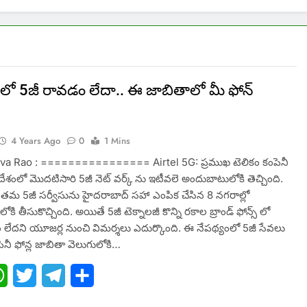
 లో 5జీ రావ‌డం లేదా.. ఈ జాబితాలో మీ ఫోన్
!
4 Years Ago
0
1 Mins
a Rao : ================ Airtel 5G: ప్ర‌ముఖ‌ టెలికం కంపెనీ
దేశంలో మొద‌టిసారి 5జీ నెట్‌ వర్క్ ను ఇటీవ‌లె అందుబాటులోకి తెచ్చింది.
 త‌మ 5జీ స‌ర్వీసును హైదరాబాద్‌ సహా ఎంపిక చేసిన 8 న‌గ‌రాల్లో
ి తీసుకొచ్చింది. అయితే 5జీ టెక్నాల‌జీ కొన్ని ర‌కాల‌ బ్రాండ్ ఫోన్స్ లో
 లేద‌ని యూజ‌ర్ల నుంచి విమ‌ర్శ‌లు ఎదుర్కొంది. ఈ నేపథ్యంలో 5జీ సేవ‌లు
పెనీ ఫోన్ల‌ జాబితా వెలుగులోకి…
ebook
WhatsApp
Twitter
Telegram
Share