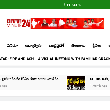
Лев казино
промокоды
2025
Newsminute24
Get All Updated Telugu News
సినిమా
ఆధ్యాత్మికం
ఆంధ్రప్రదేశ్
తెలంగాణ
క్రీడలు
ATAR: FIRE AND ASH – A VISUAL INFERNO WITH FAMILIAR CRAC
ime: క్షణికానందం కోసం కుటుంబాల నాశనం!
crime: ఒక్క క్లిక
o
1 Month Ago