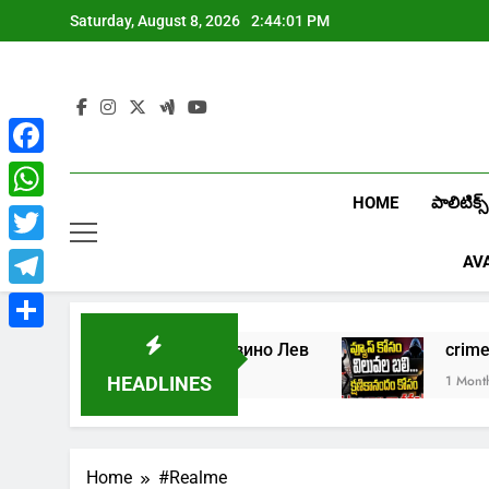
Skip
Saturday, August 8, 2026
2:44:01 PM
to
content
Facebook
HOME
పాలిటిక్స్
WhatsApp
Twitter
AV
Telegram
Share
Играть в онлайн казино Лев
cr
1 Week Ago
1 Month Ag
HEADLINES
Home
#Realme