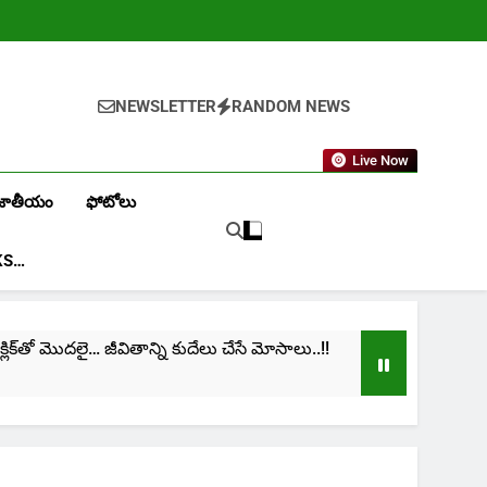
NEWSLETTER
RANDOM NEWS
Live Now
జాతీయం
ఫోటోలు
KS…
్‌తో మొదలై… జీవితాన్ని కుదేలు చేసే మోసాలు..!!
cinima
1 Month