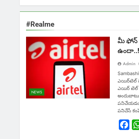
#Realme
మీ ఫోన్
ఉందా..
Admin
Sambashiv
ఎయిర్‌టెల్ 
ఎయిర్ టెల్
NEWS
అందుబాటులోక
ప‌నిచేయ‌డం
ప‌నిచేసే కం
Fac