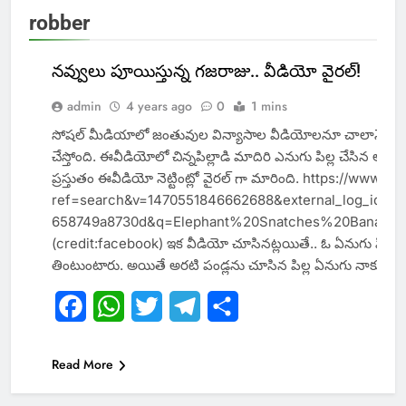
robber
నవ్వులు పూయిస్తున్న గజరాజు.. వీడియో వైరల్!
admin
4 years ago
0
1 mins
సోషల్ మీడియాలో జంతువుల విన్యాసాల వీడియోలనూ చాలానే చూశాం.
చేస్తోంది. ఈవీడియోలో చిన్నపిల్లాడి మాదిరి ఎనుగు పిల్ల చేసిన అల్లరి 
ప్రస్తుతం ఈవీడియో నెట్టింట్లో వైరల్ గా మారింది. https://www
NATIONAL
ref=search&v=1470551846662688&external_log_id=c
658749a8730d&q=Elephant%20Snatches%20Bana
(credit:facebook) ఇక వీడియో చూసినట్లయితే.. ఓ ఏనుగు పిల్ల దారి
తింటుంటారు. అయితే అరటి పండ్లను చూసిన పిల్ల ఏనుగు నాకు ఇవ
Facebook
WhatsApp
Twitter
Telegram
Share
Read More