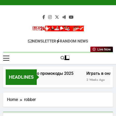
Skip
to
content
Newsminute24
Get All Updated Telugu News
NEWSLETTER
RANDOM NEWS
Live Now
Лев казино промокоды 2025
Играть в онлай
HEADLINES
1 Week Ago
2 Weeks Ago
Home
robber