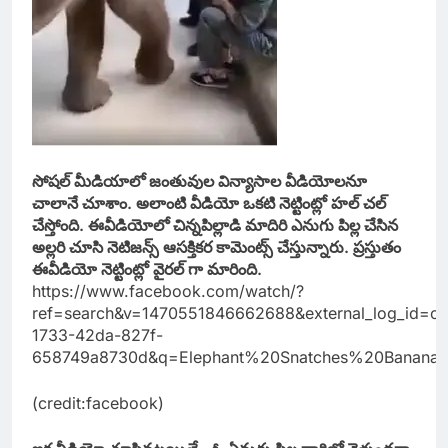
సోషల్ మీడియాలో జంతువుల విన్యాసాల వీడియోలనూ
చాలానే చూశాం. అలాంటి వీడియో ఒకటి నెట్టింట్లో హల్ చల్
చేస్తోంది. ఈవీడియోలో చిన్నపిల్లాడి మాదిరి ఎనుగు పిల్ల చేసిన
అల్లరి చూసి నెటిజన్స్ ఆసక్తికర కామెంట్స్ చేస్తున్నారు. ప్రస్తుతం
ఈవీడియో నెట్టింట్లో వైరల్ గా మారింది.
https://www.facebook.com/watch/?
ref=search&v=1470551846662688&external_log_id=c
1733-42da-827f-
658749a8730d&q=Elephant%20Snatches%20Bana
(credit:facebook)