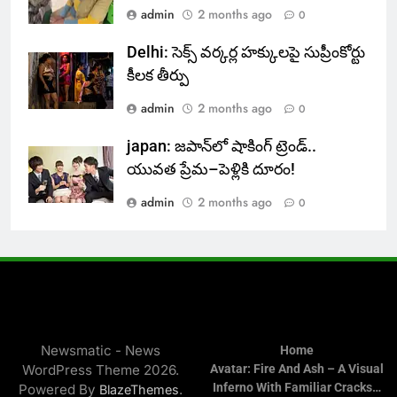
admin
2 months ago
0
Delhi: సెక్స్ వర్కర్ల హక్కులపై సుప్రీంకోర్టు
కీలక తీర్పు
admin
2 months ago
0
japan: జపాన్‌లో షాకింగ్ ట్రెండ్..
యువత ప్రేమ–పెళ్లికి దూరం!
admin
2 months ago
0
Newsmatic - News
Home
WordPress Theme 2026.
Avatar: Fire And Ash – A Visual
Inferno With Familiar Cracks…
Powered By
.
BlazeThemes