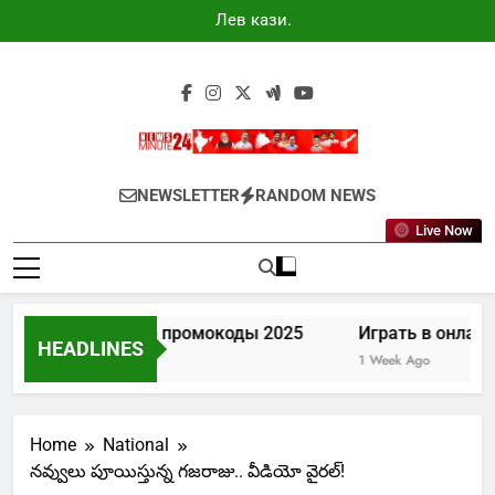
Skip
Лев казино
to
промокоды
2025
content
Newsminute24
Get All Updated Telugu News
NEWSLETTER
RANDOM NEWS
Live Now
Лев казино промокоды 2025
Играть в онлайн
HEADLINES
4 Days Ago
1 Week Ago
Home
National
నవ్వులు పూయిస్తున్న గజరాజు.. వీడియో వైరల్!