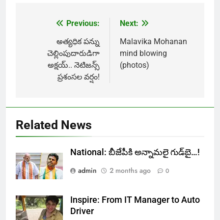
Previous:
Next:
Post
navigation
అత్యధిక పన్ను
Malavika Mohanan
చెల్లింపుదారుడిగా
mind blowing
అక్షయ్.. నెటిజన్స్
(photos)
ప్రశంసల వర్షం!
Related News
National: బీజేపీకి అన్నామలై గుడ్‌బై…!
admin
2 months ago
0
Inspire: From IT Manager to Auto
Driver