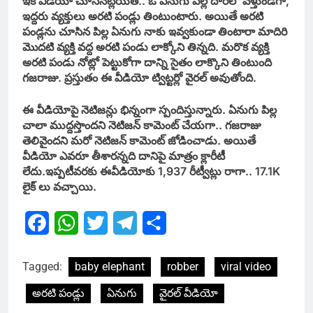
ఇక వీడియో చూసినట్లయితే.. ఓ ఏనుగు పిల్ల దారిలో వెళ్తుండగా,
ఇద్దరు వ్యక్తులు అరటి పండ్లు తింటుంటారు. అయితే అరటి
పండ్లను చూసిన పిల్ల ఏనుగు నాకు ఇవ్వకుండా తింటారా మాదిరి
మొదటి వ్యక్తి వద్ద అరటి పండు లాక్కోని తిన్నది. మరొక వ్యక్తి
అరటి పండు నోట్లో పెట్టుకోగా దాన్ని సైతం లాక్కొని తింటుంది
గజరాజు. ప్రస్తుతం ఈ వీడియో ట్విట్టర్లో వైరల్ అవుతోంది.
ఈ వీడియోపై నెటిజన్లు భిన్నంగా స్పందిస్తున్నారు. ఏనుగు పిల్ల
చాలా ముద్దస్తొందని నెటిజన్ కామెంట్ చేయగా.. గజరాజు
తెలివైందని మరో నెటిజన్ కామెంట్ జోడించాడు. అయితే
వీడియో ఎవరూ తీశారన్నది దానిపై మాత్రం క్లారీటీ
లేదు.ఇప్పటీవరకు ఈవీడియోకు 1,937 రీట్వీట్లు రాగా.. 17.1K
లైక్ లు వచ్చాయి.
Facebook
WhatsApp
Twitter
Telegram
Share
Tagged:
baby elephant
robber
viral video
అరటి పండ్లు
ఏనుగు
వైరల్ వీడియో