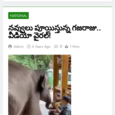
NATIONAL
నవ్వులు పూయిస్తున్న గజరాజు..
వీడియో వైరల్!
0
Admin
4 Years Ago
1 Mins